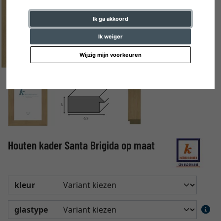
Ik ga akkoord
Ik weiger
Wijzig mijn voorkeuren
Houten kader Santa Brigida op maat
kleur
glastype