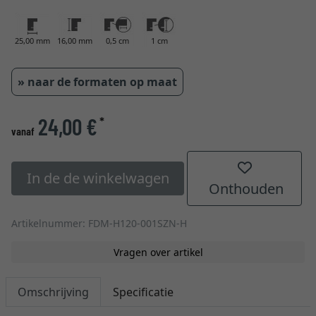
25,00 mm
16,00 mm
0,5 cm
1 cm
» naar de formaten op maat
24,00 €
*
vanaf
In de de winkelwagen
Onthouden
Artikelnummer: FDM-H120-001SZN-H
Vragen over artikel
Omschrijving
Specificatie