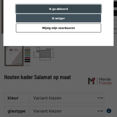
Ik ga akkoord
Ik weiger
Wijzig mijn voorkeuren
Houten kader Salamat op maat
kleur
glastype