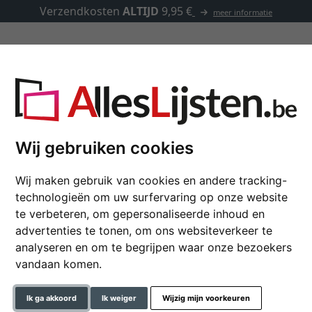
Verzendkosten
ALTIJD
9,95 €
meer informatie
Kaders op maat
Passe-partouts
Toebehoren
Pierre op maat
Wij gebruiken cookies
Wij maken gebruik van cookies en andere tracking-
Houten kader Saint-P
technologieën om uw surfervaring op onze website
te verbeteren, om gepersonaliseerde inhoud en
Houten fotokader in actuele 
advertenties te tonen, om ons websiteverkeer te
analyseren en om te begrijpen waar onze bezoekers
kleur
vandaan komen.
glastype
Ik ga akkoord
Ik weiger
Wijzig mijn voorkeuren