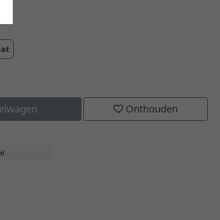
cm
aat
kelwagen
Onthouden
H
el