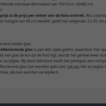
schillende standaardformaten van 10x15cm. 60x80 cm
kt
n
prijs is de prijs per meter van de foto-omtrek
. Als u bij
n hoogte van 45 cm bestelt, geldt het volgende: 2 x 35 cm p
terend helder glas.
reflecterende glas
is aan één zijde geëtst, waardoor het op
Als het glas direct op de foto ligt, wordt het geheel weer dui
 acrylglas. Bij deze fabrikant heeft het plexiglas een ontsp
eflecterend glas kan worden gebruikt.
Let op:
Het acrylglas 
olie, die kan worden verwijderd.