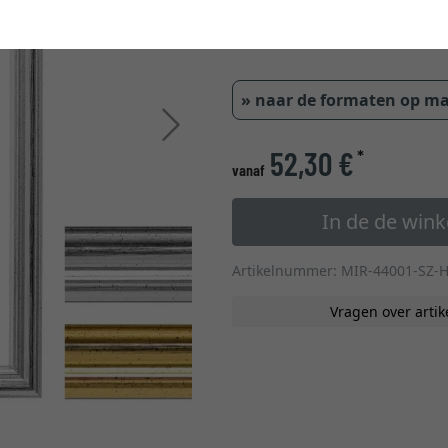
0,6 cm
1,1 
» naar de formaten op m
Verder
52,30 €
*
vanaf
In de de win
Artikelnummer: MIR-44001-SZ-
Vragen over artik