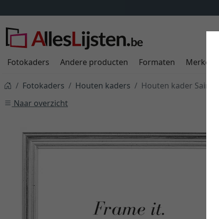
Fotokaders
Andere producten
Formaten
Merken
Fotokaders
Houten kaders
Houten kader Saint-
Naar overzicht