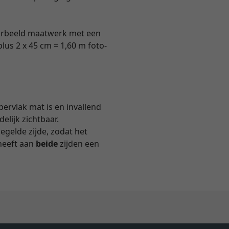
voorbeeld maatwerk met een
lus 2 x 45 cm = 1,60 m foto-
pervlak mat is en invallend
delijk zichtbaar.
iegelde zijde, zodat het
heeft aan
beide
zijden een