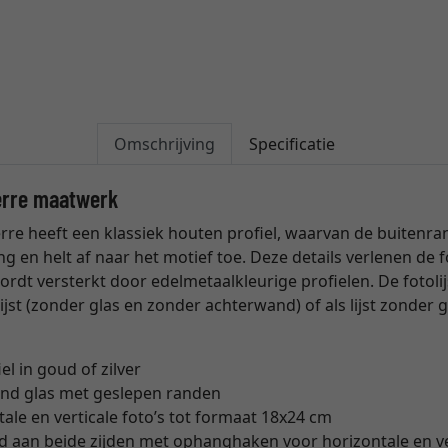
Omschrijving
Specificatie
ierre maatwerk
ierre heeft een klassiek houten profiel, waarvan de buitenr
 en helt af naar het motief toe. Deze details verlenen de fo
wordt versterkt door edelmetaalkleurige profielen. De fotolijs
ijst (zonder glas en zonder achterwand) of als lijst zonder
el in goud of zilver
rend glas met geslepen randen
ale en verticale foto’s tot formaat 18x24 cm
 aan beide zijden met ophanghaken voor horizontale en v