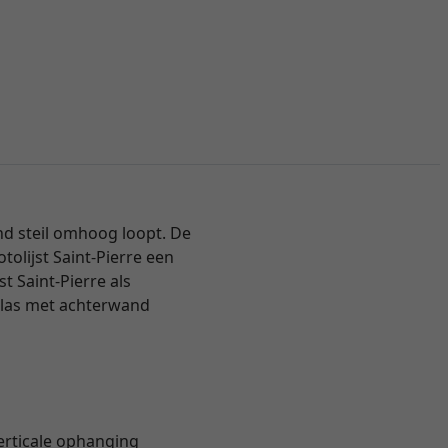
and steil omhoog loopt. De
tolijst Saint-Pierre een
t Saint-Pierre als
 glas met achterwand
erticale ophanging