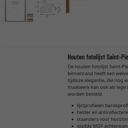
Houten fotolijst Saint-P
De houten fotolijst Saint-P
binnenrand heeft een welving
tijdloze elegantie, die nog 
maatwerk kan ook als lege l
worden besteld.
lijstprofielen barokprofi
helder en antireflecte
staanders voor horizont
gladde MDF-achterwand