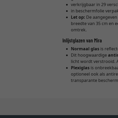
verkrijgbaar in 29 ver
in beschermfolie verpa
Let op:
De aangegeve
breedte van 35 cm en ee
omtrek.
Inlijstglazen van Mira
Normaal glas
is reflec
Dit hoogwaardige
anti
licht wordt verstrooid. 
Plexiglas
is onbreekbaar
optioneel ook als antir
transparante beschermf