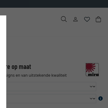
ierre op maat
designs en van uitstekende kwaliteit