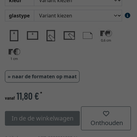
kleur
glastype
0,6 cm
1 cm
» naar de formaten op maat
11,80 €
*
vanaf
In de de winkelwagen
Onthouden