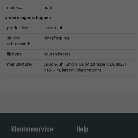
materiaal:
hout
andere eigenschappen
productlijn:
Larson-Juhl
sluiting
pins (flexpins)
achterwand:
lijsttype:
houten kaders
manufacturer:
Larson-Juhl GmbH, Leibnizstrasse 7, DE 89231
Neu-Ulm,
larsonjuhl@gmx.com
Klantenservice
Help