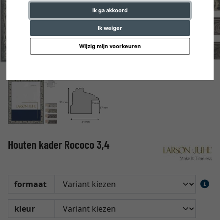
Ik ga akkoord
Ik weiger
Wijzig mijn voorkeuren
Houten kader Rococo 3,4
formaat
kleur