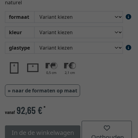
naturel
formaat
kleur
glastype
0,5 cm
2,1 cm
» naar de formaten op maat
92,65 €
*
vanaf
In de de winkelwagen
Onthouden