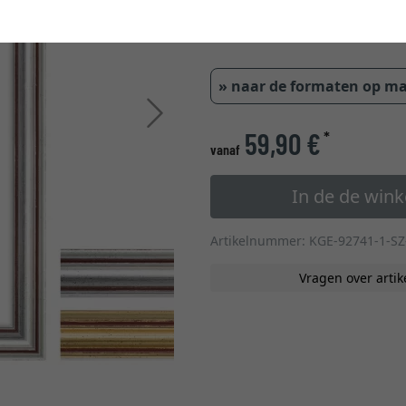
» naar de formaten op m
Verder
59,90 €
*
vanaf
In de de win
Artikelnummer: KGE-92741-1-SZ
Vragen over artik