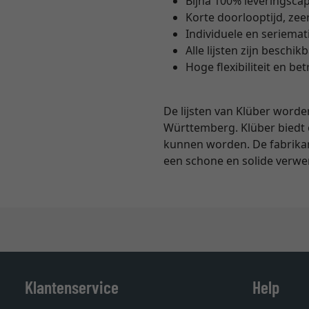
Bijna 100% leveringscap
Korte doorlooptijd, zee
Individuele en seriemat
Alle lijsten zijn besch
Hoge flexibiliteit en b
De lijsten van Klüber worde
Württemberg. Klüber biedt o
kunnen worden. De fabrikan
een schone en solide verwe
Klantenservice
Help