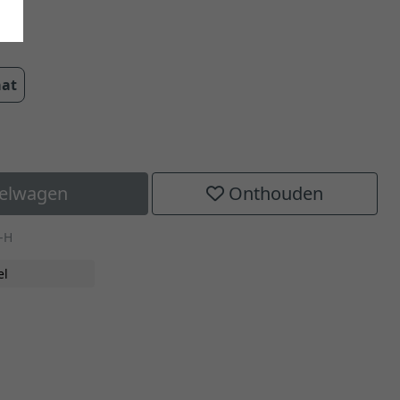
aat
kelwagen
Onthouden
-H
el