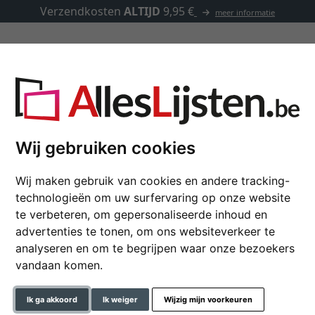
Verzendkosten
ALTIJD
9,95 €
meer informatie
Kaders op maat
Passe-partouts
Toebehoren
da op maat
Wij gebruiken cookies
Wij maken gebruik van cookies en andere tracking-
Houten kader Puntag
technologieën om uw surfervaring op onze website
te verbeteren, om gepersonaliseerde inhoud en
advertenties te tonen, om ons websiteverkeer te
kleur
analyseren en om te begrijpen waar onze bezoekers
vandaan komen.
glastype
Ik ga akkoord
Ik weiger
Wijzig mijn voorkeuren