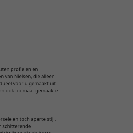
uten profielen en
en van Nielsen, die alleen
vidueel voor u gemaakt uit
aten ook op maat gemaakte
ele en toch aparte stijl.
r schitterende