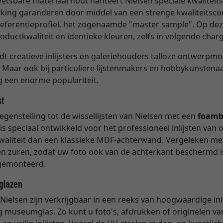
etsbare materiaal hout hanteert Nielsen speciale kwaliteitsr
rking garanderen door middel van een strenge kwaliteitscon
eferentieprofiel, het zogenaamde "master sample". Op dez
ductkwaliteit en identieke kleuren, zelfs in volgende char
dt creatieve inlijsters en galeriehouders talloze ontwerpm
 Maar ook bij particuliere lijstenmakers en hobbykunstena
ng een enorme populariteit.
st
egenstelling tot de wissellijsten van Nielsen met een
foamb
s speciaal ontwikkeld voor het professioneel inlijsten van o
waliteit dan een klassieke MDF-achterwand. Vergeleken m
n en zuren, zodat uw foto ook van de achterkant beschermd
emonteerd.
tglazen
Nielsen zijn verkrijgbaar in een reeks van hoogwaardige inl
 museumglas. Zo kunt u foto's, afdrukken of originelen va