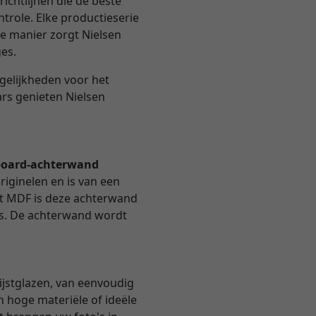
ichtlijnen die de beste
trole. Elke productieserie
e manier zorgt Nielsen
ges.
ogelijkheden voor het
ars genieten Nielsen
oard-achterwand
riginelen en is van een
et MDF is deze achterwand
 is. De achterwand wordt
ijstglazen, van eenvoudig
n hoge materiële of ideële