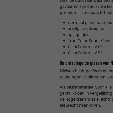
waarde duurzaam, lichtecht e
gevaar en zijn een echte kl
premium lijsten aan. U hebt
normaal glas/ floatglas 
acrylglas/ plexiglas
spiegelglas
True Color Super Clear
ClearColour UV 60
ClearColour UV 92
De ontspiegelde glazen van 
Nielsen biedt perfecte en i
tekeningen, schilderijen, ku
Als basismateriaal voor all
gebruikt dat, in vergelijki
de hoge transmissie (lichtd
kleurecht naar voren.