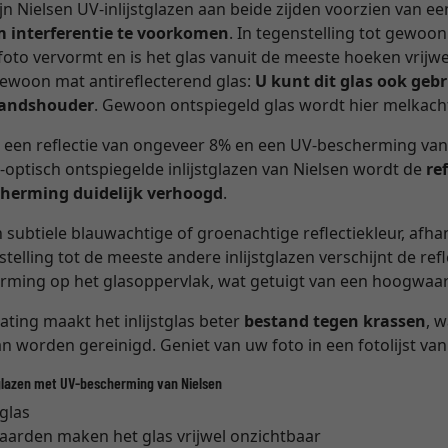
zijn Nielsen UV-inlijstglazen aan beide zijden voorzien van e
m interferentie te voorkomen
. In tegenstelling tot gewoon
oto vervormt en is het glas vanuit de meeste hoeken vrijwe
gewoon mat antireflecterend glas:
U kunt dit glas ook geb
standshouder
. Gewoon ontspiegeld glas wordt hier melkacht
 een reflectie van ongeveer 8% en een UV-bescherming va
e-optisch ontspiegelde inlijstglazen van Nielsen wordt de
re
herming duidelijk verhoogd
.
 subtiele blauwachtige of groenachtige reflectiekleur, afha
telling tot de meeste andere inlijstglazen verschijnt de refl
orming op het glasoppervlak, wat getuigt van een hoogwaar
ting maakt het inlijstglas beter
bestand tegen krassen
, 
an worden gereinigd. Geniet van uw foto in een fotolijst van
glazen met UV-bescherming van Nielsen
 glas
waarden maken het glas vrijwel onzichtbaar