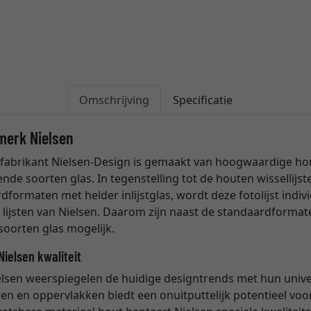
Omschrijving
Specificatie
 merk Nielsen
e fabrikant Nielsen-Design is gemaakt van hoogwaardige ho
ende soorten glas. In tegenstelling tot de houten wissellijst
rdformaten met helder inlijstglas, wordt deze fotolijst indi
 lijsten van Nielsen. Daarom zijn naast de standaardform
 soorten glas mogelijk.
Nielsen kwaliteit
lsen weerspiegelen de huidige designtrends met hun univers
n en oppervlakken biedt een onuitputtelijk potentieel voo