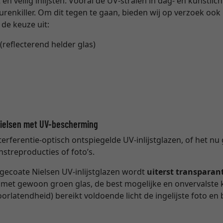
n veilig inlijsten. Vooral de UV-stralen in dag- en kunstlic
eurenkiller. Om dit tegen te gaan, bieden wij op verzoek oo
 de keuze uit:
(reflecterend helder glas)
Nielsen met UV-bescherming
nterferentie-optisch ontspiegelde UV-inlijstglazen, of het 
nstreproducties of foto’s.
e gecoate Nielsen UV-inlijstglazen wordt
uiterst transparan
ng met gewoon groen glas, de best mogelijke en onvervalste
oorlatendheid) bereikt voldoende licht de ingelijste foto e