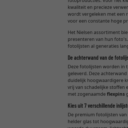
fotoproducties. Voor het kw
kwaliteit en precieze verwe
wordt vergeleken met een r
voor een constante hoge pro
Het Nielsen assortiment bie
presenteren van hun foto's.
fotolijsten al generaties la
De achterwand van de fotolij
Deze fotolijsten worden in t
geleverd. Deze achterwand i
duidelijk hoogwaardigere k
vrij van schadelijke stoffe
met zogenaamde
flexpins
g
Kies uit 7 verschillende inlijs
De premium fotolijsten van 
helder glas tot hoogwaardig