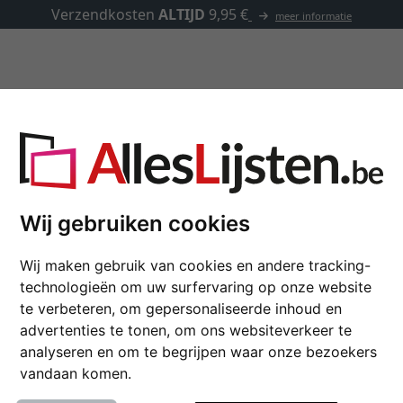
Kaders op maat
Passe-partouts
Toebehoren
olor 18 op maat
Wij gebruiken cookies
Houten kader Palladio
Wij maken gebruik van cookies en andere tracking-
Nielsen Lijst van hout Pallad
technologieën om uw surfervaring op onze website
te verbeteren, om gepersonaliseerde inhoud en
kleur
advertenties te tonen, om ons websiteverkeer te
analyseren en om te begrijpen waar onze bezoekers
glastype
vandaan komen.