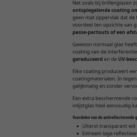
Net zoals bij brillenglazen 
ontspiegelende coating o
geen mat oppervlak dat de f
voordeel ten opzichte van 
passe-partouts of een af
Gewoon normaal glas heeft
coating van de interferenti
gereduceerd
en de
UV-besc
Elke coating produceert een
coatingmaterialen. In tegens
gelijkmatig en zonder verv
Een extra beschermende coa
inlijstglas heel eenvoudig k
Voordelen van de antireflecterende 
Uiterst transparant wit
Extreem lage reflectie