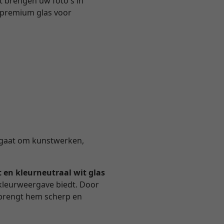
ht brengen uw foto's in
k premium glas voor
nu gaat om kunstwerken,
t en kleurneutraal wit glas
 kleurweergave biedt. Door
n brengt hem scherp en