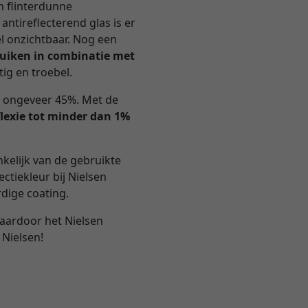
en flinterdunne
 antireflecterend glas is er
l onzichtbaar. Nog een
ruiken in combinatie met
ig en troebel.
n ongeveer 45%. Met de
flexie tot minder dan 1%
nkelijk van de gebruikte
ectiekleur bij Nielsen
dige coating.
waardoor het Nielsen
 Nielsen!