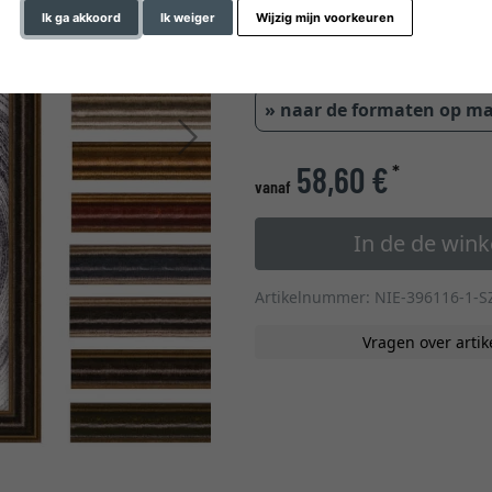
Ik ga akkoord
Ik weiger
Wijzig mijn voorkeuren
0,6 cm
1,6 
» naar de formaten op m
Verder
58,60 €
*
vanaf
In de de win
Artikelnummer: NIE-396116-1-S
Vragen over artik