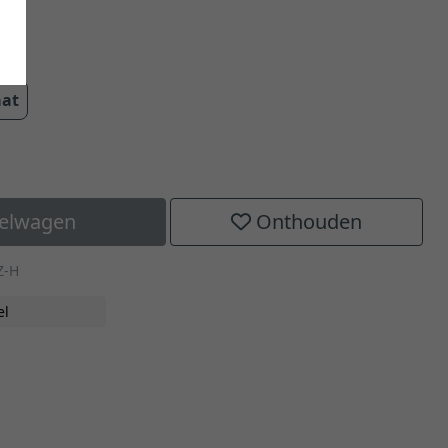
cm
aat
kelwagen
Onthouden
Z-H
el