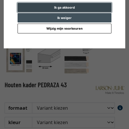
Ik ga akkoord
Ik weiger
Wijzig mijn voorkeuren
Houten kader PEDRAZA 43
formaat
kleur