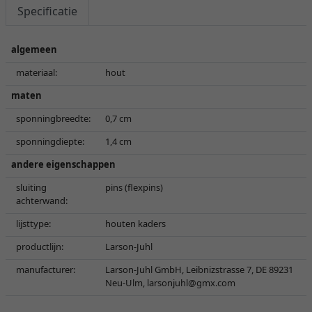
Specificatie
algemeen
materiaal:
hout
maten
sponningbreedte:
0,7 cm
sponningdiepte:
1,4 cm
andere eigenschappen
sluiting
pins (flexpins)
achterwand:
lijsttype:
houten kaders
productlijn:
Larson-Juhl
manufacturer:
Larson-Juhl GmbH, Leibnizstrasse 7, DE 89231
Neu-Ulm,
larsonjuhl@gmx.com