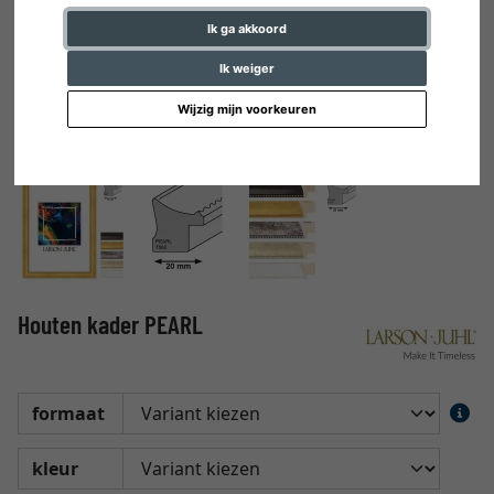
Ik ga akkoord
Ik weiger
Wijzig mijn voorkeuren
Houten kader PEARL
formaat
kleur