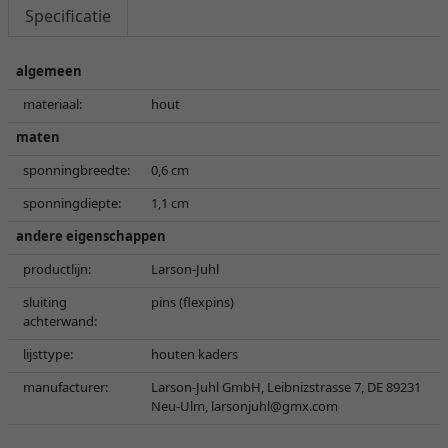
Specificatie
algemeen
materiaal:
hout
maten
sponningbreedte:
0,6 cm
sponningdiepte:
1,1 cm
andere eigenschappen
productlijn:
Larson-Juhl
sluiting
pins (flexpins)
achterwand:
lijsttype:
houten kaders
manufacturer:
Larson-Juhl GmbH, Leibnizstrasse 7, DE 89231
Neu-Ulm,
larsonjuhl@gmx.com