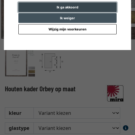
Ik ga akkoord
Ik weiger
Wijzig mijn voorkeuren
Houten kader Orbey op maat
kleur
glastype