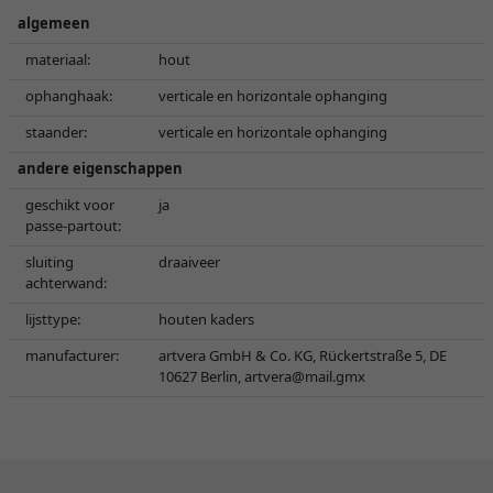
algemeen
materiaal:
hout
ophanghaak:
verticale en horizontale ophanging
staander:
verticale en horizontale ophanging
andere eigenschappen
geschikt voor
ja
passe-partout:
sluiting
draaiveer
achterwand:
lijsttype:
houten kaders
manufacturer:
artvera GmbH & Co. KG, Rückertstraße 5, DE
10627 Berlin,
artvera@mail.gmx