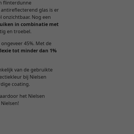
en flinterdunne
 antireflecterend glas is er
l onzichtbaar. Nog een
ruiken in combinatie met
ig en troebel.
n ongeveer 45%. Met de
flexie tot minder dan 1%
nkelijk van de gebruikte
ectiekleur bij Nielsen
dige coating.
waardoor het Nielsen
 Nielsen!