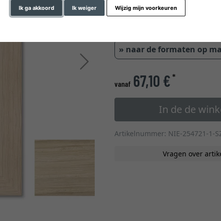
Ik ga akkoord
Ik weiger
Wijzig mijn voorkeuren
» naar de formaten op m
Verder
67,10 €
*
vanaf
In de de win
Artikelnummer: NIE-254721-1-S
Vragen over artik