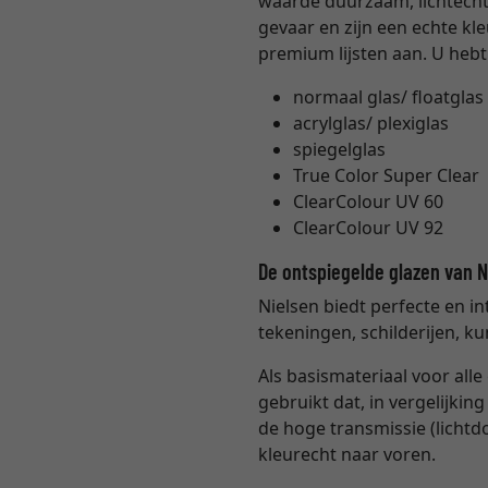
waarde duurzaam, lichtecht e
gevaar en zijn een echte kl
premium lijsten aan. U hebt
normaal glas/ floatglas 
acrylglas/ plexiglas
spiegelglas
True Color Super Clear
ClearColour UV 60
ClearColour UV 92
De ontspiegelde glazen van 
Nielsen biedt perfecte en i
tekeningen, schilderijen, ku
Als basismateriaal voor all
gebruikt dat, in vergelijki
de hoge transmissie (lichtd
kleurecht naar voren.