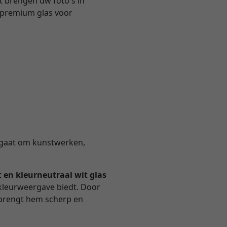
ht brengen uw foto's in
k premium glas voor
nu gaat om kunstwerken,
t en kleurneutraal wit glas
 kleurweergave biedt. Door
n brengt hem scherp en