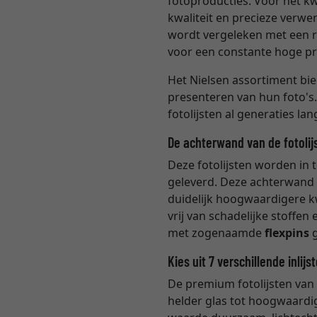
fotoproducties. Voor het kw
kwaliteit en precieze verwe
wordt vergeleken met een r
voor een constante hoge pro
Het Nielsen assortiment bie
presenteren van hun foto's.
fotolijsten al generaties la
De achterwand van de fotolij
Deze fotolijsten worden in t
geleverd. Deze achterwand i
duidelijk hoogwaardigere k
vrij van schadelijke stoffe
met zogenaamde
flexpins
g
Kies uit 7 verschillende inlijs
De premium fotolijsten van 
helder glas tot hoogwaardig