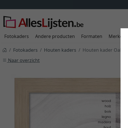
Verzendkosten
ALTIJD
9,95 €
meer inf
Fotokaders
Andere producten
Formaten
Merken
Fotokaders
Houten kaders
Houten kader Oakwo
Naar overzicht