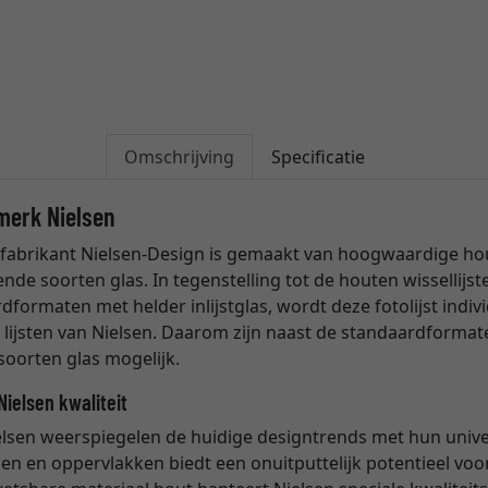
Omschrijving
Specificatie
 merk Nielsen
e fabrikant Nielsen-Design is gemaakt van hoogwaardige ho
ende soorten glas. In tegenstelling tot de houten wissellijst
rdformaten met helder inlijstglas, wordt deze fotolijst indi
 lijsten van Nielsen. Daarom zijn naast de standaardform
 soorten glas mogelijk.
Nielsen kwaliteit
lsen weerspiegelen de huidige designtrends met hun univers
n en oppervlakken biedt een onuitputtelijk potentieel voo