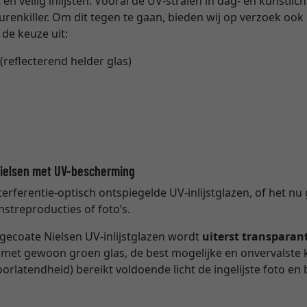
n veilig inlijsten. Vooral de UV-stralen in dag- en kunstlic
eurenkiller. Om dit tegen te gaan, bieden wij op verzoek oo
 de keuze uit:
(reflecterend helder glas)
Nielsen met UV-bescherming
nterferentie-optisch ontspiegelde UV-inlijstglazen, of het 
nstreproducties of foto’s.
e gecoate Nielsen UV-inlijstglazen wordt
uiterst transparan
ng met gewoon groen glas, de best mogelijke en onvervalste
oorlatendheid) bereikt voldoende licht de ingelijste foto e