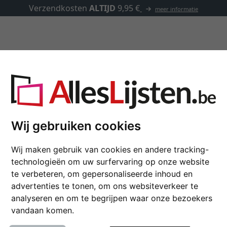
ormatie
Kaders op maat
Passe-partouts
Toebehoren
ods 40x30 op maat
Wij gebruiken cookies
Houten kader Oakwoo
Wij maken gebruik van cookies en andere tracking-
Nielsen Lijst van hout Oakw
technologieën om uw surfervaring op onze website
te verbeteren, om gepersonaliseerde inhoud en
kleur
advertenties te tonen, om ons websiteverkeer te
analyseren en om te begrijpen waar onze bezoekers
glastype
vandaan komen.