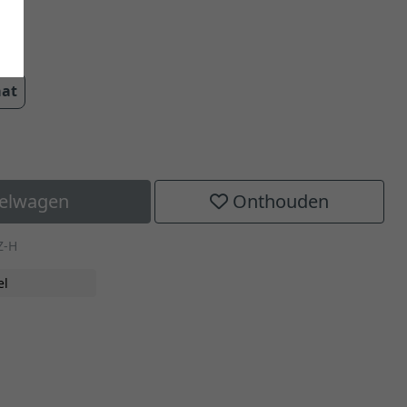
aat
kelwagen
Onthouden
Z-H
el