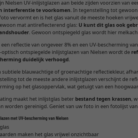
zijn Nielsen UV-inlijstglazen aan beide zijden voorzien van e
m interferentie te voorkomen
. In tegenstelling tot gewoon
oto vervormt en is het glas vanuit de meeste hoeken vrijwe
gewoon mat antireflecterend glas:
U kunt dit glas ook geb
standshouder
. Gewoon ontspiegeld glas wordt hier melkacht
 een reflectie van ongeveer 8% en een UV-bescherming va
e-optisch ontspiegelde inlijstglazen van Nielsen wordt de
re
herming duidelijk verhoogd
.
 subtiele blauwachtige of groenachtige reflectiekleur, afha
telling tot de meeste andere inlijstglazen verschijnt de refl
orming op het glasoppervlak, wat getuigt van een hoogwaar
ting maakt het inlijstglas beter
bestand tegen krassen
, 
an worden gereinigd. Geniet van uw foto in een fotolijst van
glazen met UV-bescherming van Nielsen
 glas
waarden maken het glas vrijwel onzichtbaar