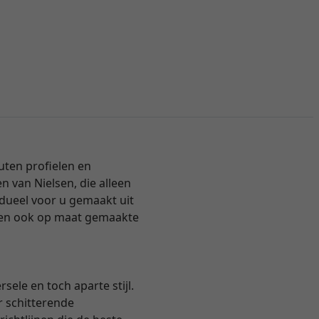
uten profielen en
en van Nielsen, die alleen
vidueel voor u gemaakt uit
aten ook op maat gemaakte
ele en toch aparte stijl.
r schitterende