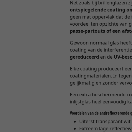
Net zoals bij brillenglazen 
ontspiegelende coating o
geen mat oppervlak dat de f
voordeel ten opzichte van 
passe-partouts of een af
Gewoon normaal glas heeft
coating van de interferenti
gereduceerd
en de
UV-besc
Elke coating produceert een
coatingmaterialen. In tegens
gelijkmatig en zonder verv
Een extra beschermende coa
inlijstglas heel eenvoudig k
Voordelen van de antireflecterende 
Uiterst transparant wit
Extreem lage reflectie