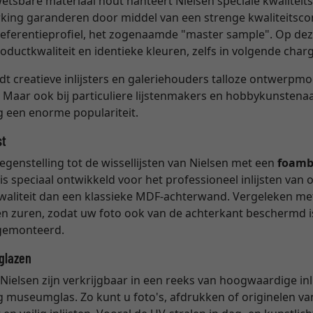
etsbare materiaal hout hanteert Nielsen speciale kwaliteitsr
rking garanderen door middel van een strenge kwaliteitscon
eferentieprofiel, het zogenaamde "master sample". Op dez
ductkwaliteit en identieke kleuren, zelfs in volgende char
dt creatieve inlijsters en galeriehouders talloze ontwerpm
 Maar ook bij particuliere lijstenmakers en hobbykunstena
ng een enorme populariteit.
st
egenstelling tot de wissellijsten van Nielsen met een
foamb
s speciaal ontwikkeld voor het professioneel inlijsten van o
waliteit dan een klassieke MDF-achterwand. Vergeleken m
n en zuren, zodat uw foto ook van de achterkant beschermd
emonteerd.
tglazen
Nielsen zijn verkrijgbaar in een reeks van hoogwaardige inl
 museumglas. Zo kunt u foto's, afdrukken of originelen va