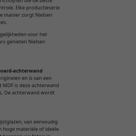
ichtlijnen die de beste
trole. Elke productieserie
e manier zorgt Nielsen
ges.
ogelijkheden voor het
ars genieten Nielsen
oard-achterwand
riginelen en is van een
et MDF is deze achterwand
 is. De achterwand wordt
ijstglazen, van eenvoudig
n hoge materiële of ideële