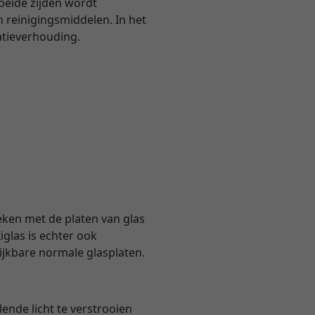
 beide zijden wordt
 reinigingsmiddelen. In het
atieverhouding.
eken met de platen van glas
glas is echter ook
lijkbare normale glasplaten.
ende licht te verstrooien