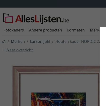
Fotokaders
Andere producten
Formaten
Merken
Merken
Larson-Juhl
Houten kader NORDIC 2,8 o
Naar overzicht