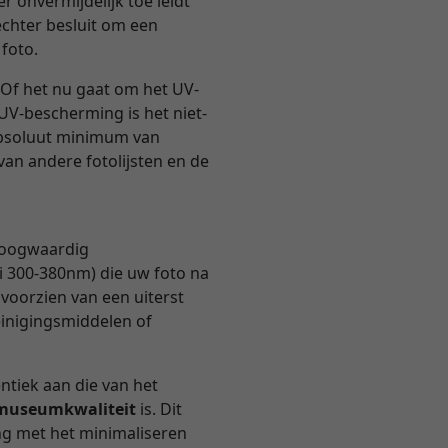
r onvermijdelijk toe leidt
echter besluit om een
 foto.
Of het nu gaat om het UV-
 UV-bescherming is het niet-
 absoluut minimum van
van andere fotolijsten en de
 hoogwaardig
i 300-380nm) die uw foto na
 voorzien van een uiterst
einigingsmiddelen of
entiek aan die van het
n museumkwaliteit
is. Dit
ng met het minimaliseren