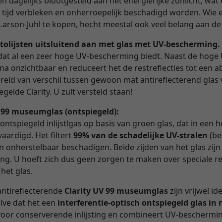
 dagelijks blootgesteld aan het energierijke zonlicht, wat e
n tijd verbleken en onherroepelijk beschadigd worden. Wie 
Larson-Juhl te kopen, hecht meestal ook veel belang aan de
tolijsten uitsluitend aan met glas met UV-bescherming.
as dat al een zeer hoge UV-bescherming biedt. Naast de hoge
ijna onzichtbaar en reduceert het de restreflecties tot een
reld van verschil tussen gewoon mat antireflecterend glas 
gelde Clarity. U zult versteld staan!
V 99 museumglas (ontspiegeld):
 ontspiegeld inlijstlgas op basis van groen glas, dat in een
aardigd. Het filtert
99% van de schadelijke UV-stralen
(be
en onherstelbaar beschadigen. Beide zijden van het glas zijn
ng. U hoeft zich dus geen zorgen te maken over speciale r
 het glas.
antireflecterende
Clarity UV 99 museumglas
zijn vrijwel id
alve dat het een
interferentie-optisch ontspiegeld glas i
d voor conserverende inlijsting en combineert UV-beschermi