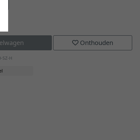
aat
kelwagen
Onthouden
0-SZ-H
el