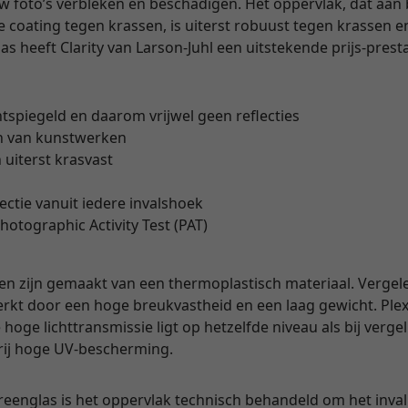
uw foto’s verbleken en beschadigen. Het oppervlak, dat aan
coating tegen krassen, is uiterst robuust tegen krassen en
 heeft Clarity van Larson-Juhl een uitstekende prijs-prest
ntspiegeld en daarom vrijwel geen reflecties
n van kunstwerken
 uiterst krasvast
lectie vanuit iedere invalshoek
hotographic Activity Test (PAT)
en zijn gemaakt van een thermoplastisch materiaal. Vergel
rkt door een hoge breukvastheid en een laag gewicht. Plexi
hoge lichttransmissie ligt op hetzelfde niveau als bij verge
vrij hoge UV-bescherming.
yreenglas is het oppervlak technisch behandeld om het invall