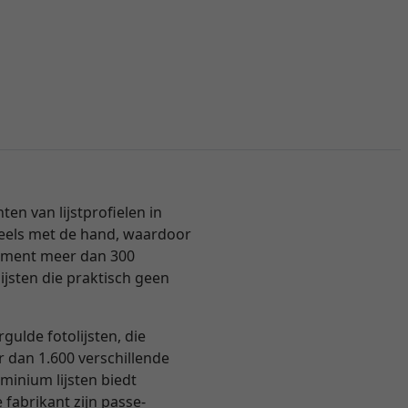
n van lijstprofielen in
 deels met de hand, waardoor
ortiment meer dan 300
ijsten die praktisch geen
ulde fotolijsten, die
er dan 1.600 verschillende
inium lijsten biedt
 fabrikant zijn passe-