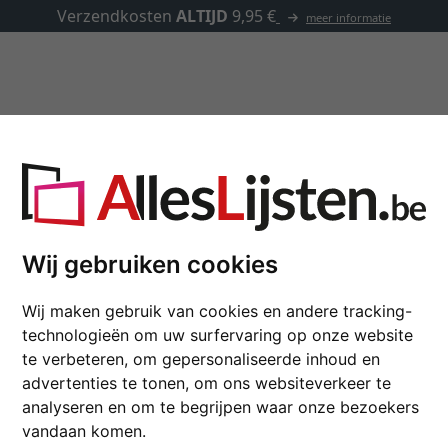
Verzendkosten
ALTIJD
9,95 €
meer informatie
Kaders op maat
Passe-partouts
Toebehoren
p maat
Wij gebruiken cookies
Houten kader NORDIC 
Wij maken gebruik van cookies en andere tracking-
technologieën om uw surfervaring op onze website
kleur
te verbeteren, om gepersonaliseerde inhoud en
advertenties te tonen, om ons websiteverkeer te
glastype
analyseren en om te begrijpen waar onze bezoekers
vandaan komen.