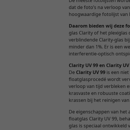
De meeste fotolijsten worden
dat de foto’s na verloop va
hoogwaardige fotolijst van 
Daarom bieden wij deze fo
glas Clarity of het plexigl
verblindende Clarity-glas b
minder dan 1%. Er is een we
interferentie-optisch ontspie
Clarity UV 99 en Clarity U
De
Clarity UV 99
is een niet
floatglasprocedé wordt verv
verloop van tijd verbleken 
krasvaste en robuuste coati
krassen bij het reinigen van
De eigenschappen van het 
floatglas Clarity UV 99, beh
glas is speciaal ontwikkel