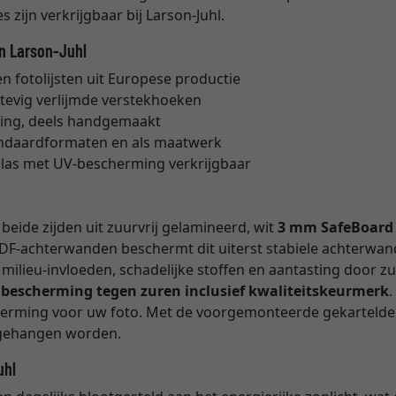
 zijn verkrijgbaar bij Larson-Juhl.
an Larson-Juhl
 fotolijsten uit Europese productie
stevig verlijmde verstekhoeken
ing, deels handgemaakt
tandaardformaten en als maatwerk
glas met UV-bescherming verkrijgbaar
eide zijden uit zuurvrij gelamineerd, wit
3 mm SafeBoard
DF-achterwanden beschermt dit uiterst stabiele achterwan
milieu-invloeden, schadelijke stoffen en aantasting door z
e bescherming tegen zuren inclusief kwaliteitskeurmerk
cherming voor uw foto. Met de voorgemonteerde gekartelde 
opgehangen worden.
uhl