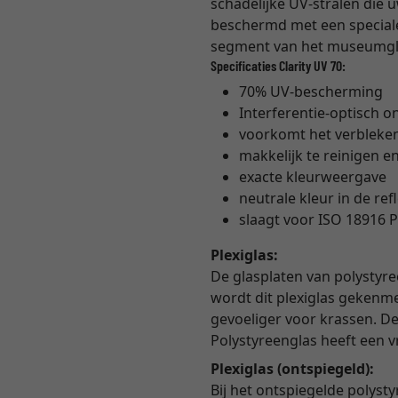
schadelijke UV-stralen die 
beschermd met een speciale 
segment van het museumglas
Specificaties Clarity UV 70:
70% UV-bescherming
Interferentie-optisch o
voorkomt het verbleke
makkelijk te reinigen en
exacte kleurweergave
neutrale kleur in de ref
slaagt voor ISO 18916 P
Plexiglas:
De glasplaten van polystyre
wordt dit plexiglas gekenme
gevoeliger voor krassen. De 
Polystyreenglas heeft een 
Plexiglas (ontspiegeld):
Bij het ontspiegelde polyst