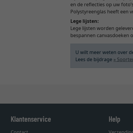
en de reflecties op uw foto’
Polystyreenglas heeft een 
Lege lijsten:
Lege lijsten worden gelever
bespannen canvasdoeken of
U wilt meer weten over de
Lees de bijdrage
» Soorte
Klantenservice
Help
Contact
Verzendin