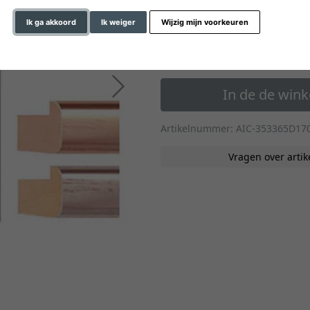
» naar de formaten op m
Ik ga akkoord
Ik weiger
Wijzig mijn voorkeuren
74,50 €
*
vanaf
Verder
In de de win
Artikelnummer: AIC-353365D17
Vragen over artik