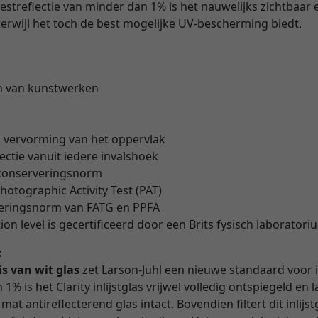
restreflectie van minder dan 1% is het nauwelijks zichtbaar 
erwijl het toch de best mogelijke UV-bescherming biedt.
n van kunstwerken
" vervorming van het oppervlak
lectie vanuit iedere invalshoek
 conserveringsnorm
hotographic Activity Test (PAT)
veringsnorm van FATG en PPFA
on level is gecertificeerd door een Brits fysisch laborator
:
is van wit glas
zet Larson-Juhl een nieuwe standaard voor i
1% is het Clarity inlijstglas vrijwel volledig ontspiegeld en
at antireflecterend glas intact. Bovendien filtert dit inlijs