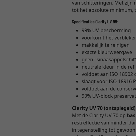
van schitteringen. Met zijn 
tot het absolute minimum, t
Specificaties Clarity UV 99:
99% UV-bescherming
voorkomt het verbleke
makkelijk te reinigen
exacte kleurweergave
geen "sinaasappelschil
neutrale kleur in de ref
voldoet aan ISO 18902
slaagt voor ISO 18916 P
voldoet aan de conser
99% UV-block preservati
Clarity UV 70 (ontspiegeld)
Met de Clarity UV 70 op
bas
restreflectie van minder dan 
in tegenstelling tot gewoon m