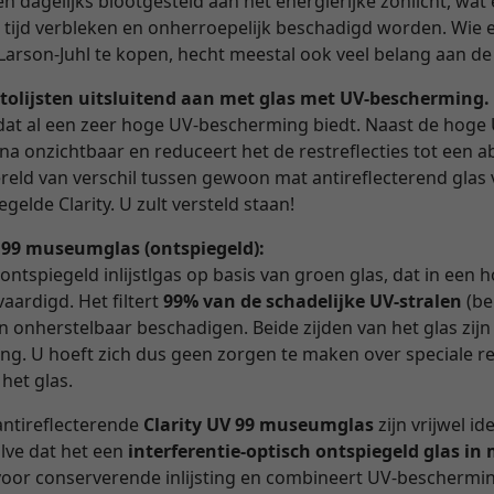
 dagelijks blootgesteld aan het energierijke zonlicht, wat e
n tijd verbleken en onherroepelijk beschadigd worden. Wie 
Larson-Juhl te kopen, hecht meestal ook veel belang aan de
tolijsten uitsluitend aan met glas met UV-bescherming.
as dat al een zeer hoge UV-bescherming biedt. Naast de hoge
ijna onzichtbaar en reduceert het de restreflecties tot een
reld van verschil tussen gewoon mat antireflecterend glas 
gelde Clarity. U zult versteld staan!
V 99 museumglas (ontspiegeld):
 ontspiegeld inlijstlgas op basis van groen glas, dat in een
aardigd. Het filtert
99% van de schadelijke UV-stralen
(be
en onherstelbaar beschadigen. Beide zijden van het glas zijn
ng. U hoeft zich dus geen zorgen te maken over speciale r
 het glas.
antireflecterende
Clarity UV 99 museumglas
zijn vrijwel id
alve dat het een
interferentie-optisch ontspiegeld glas i
d voor conserverende inlijsting en combineert UV-beschermi