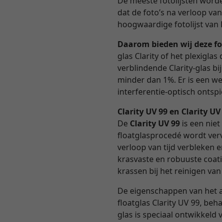
De meeste fotolijsten worden
dat de foto’s na verloop va
hoogwaardige fotolijst van 
Daarom bieden wij deze fo
glas Clarity of het plexigl
verblindende Clarity-glas b
minder dan 1%. Er is een we
interferentie-optisch ontspie
Clarity UV 99 en Clarity U
De
Clarity UV 99
is een niet
floatglasprocedé wordt verv
verloop van tijd verbleken 
krasvaste en robuuste coati
krassen bij het reinigen van
De eigenschappen van het 
floatglas Clarity UV 99, beh
glas is speciaal ontwikkel