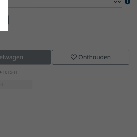
aat
kelwagen
Onthouden
0-1015-H
el