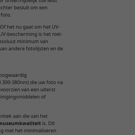
r onvermijdelijk toe leidt
echter besluit om een
 foto.
Of het nu gaat om het UV-
 UV-bescherming is het niet-
 absoluut minimum van
van andere fotolijsten en de
 hoogwaardig
i 300-380nm) die uw foto na
 voorzien van een uiterst
einigingsmiddelen of
entiek aan die van het
n museumkwaliteit
is. Dit
ng met het minimaliseren