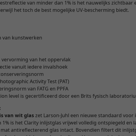
restreflectie van minder dan 1% is het nauwelijks zichtbaar 
erwijl het toch de best mogelijke UV-bescherming biedt.
n van kunstwerken
" vervorming van het oppervlak
lectie vanuit iedere invalshoek
 conserveringsnorm
hotographic Activity Test (PAT)
veringsnorm van FATG en PPFA
on level is gecertificeerd door een Brits fysisch laborator
:
is van wit glas
zet Larson-Juhl een nieuwe standaard voor i
1% is het Clarity inlijstglas vrijwel volledig ontspiegeld en
at antireflecterend glas intact. Bovendien filtert dit inlijs