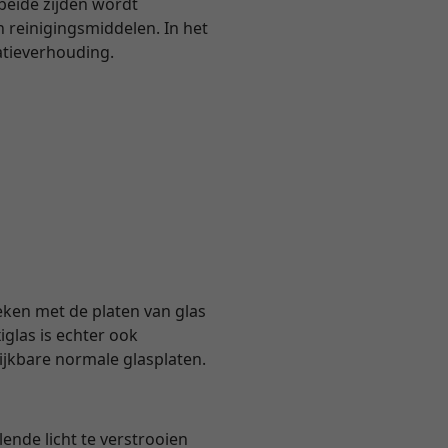
 beide zijden wordt
 reinigingsmiddelen. In het
atieverhouding.
eken met de platen van glas
glas is echter ook
lijkbare normale glasplaten.
ende licht te verstrooien