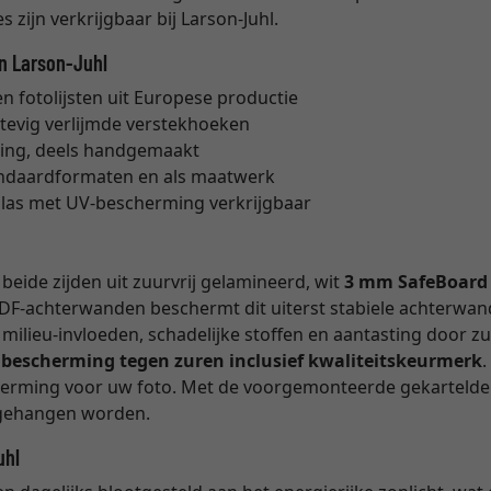
 zijn verkrijgbaar bij Larson-Juhl.
an Larson-Juhl
 fotolijsten uit Europese productie
stevig verlijmde verstekhoeken
ing, deels handgemaakt
tandaardformaten en als maatwerk
glas met UV-bescherming verkrijgbaar
eide zijden uit zuurvrij gelamineerd, wit
3 mm SafeBoard
DF-achterwanden beschermt dit uiterst stabiele achterwan
milieu-invloeden, schadelijke stoffen en aantasting door z
e bescherming tegen zuren inclusief kwaliteitskeurmerk
cherming voor uw foto. Met de voorgemonteerde gekartelde 
opgehangen worden.
uhl