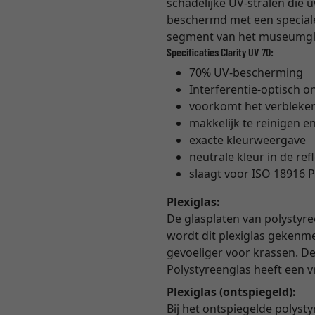
schadelijke UV-stralen die 
beschermd met een speciale 
segment van het museumglas
Specificaties Clarity UV 70:
70% UV-bescherming
Interferentie-optisch o
voorkomt het verbleke
makkelijk te reinigen en
exacte kleurweergave
neutrale kleur in de ref
slaagt voor ISO 18916 P
Plexiglas:
De glasplaten van polystyre
wordt dit plexiglas gekenme
gevoeliger voor krassen. De 
Polystyreenglas heeft een 
Plexiglas (ontspiegeld):
Bij het ontspiegelde polyst