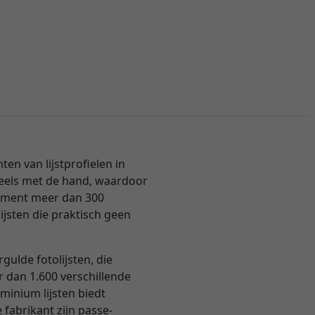
n van lijstprofielen in
 deels met de hand, waardoor
ortiment meer dan 300
ijsten die praktisch geen
ulde fotolijsten, die
er dan 1.600 verschillende
inium lijsten biedt
 fabrikant zijn passe-