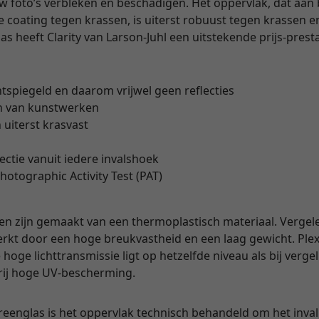
uw foto’s verbleken en beschadigen. Het oppervlak, dat aan
coating tegen krassen, is uiterst robuust tegen krassen en
 heeft Clarity van Larson-Juhl een uitstekende prijs-prest
ntspiegeld en daarom vrijwel geen reflecties
n van kunstwerken
 uiterst krasvast
lectie vanuit iedere invalshoek
hotographic Activity Test (PAT)
en zijn gemaakt van een thermoplastisch materiaal. Vergel
rkt door een hoge breukvastheid en een laag gewicht. Plexi
hoge lichttransmissie ligt op hetzelfde niveau als bij verge
vrij hoge UV-bescherming.
yreenglas is het oppervlak technisch behandeld om het invall