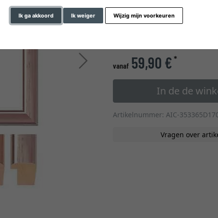
glastype
Ik ga akkoord
Ik weiger
Wijzig mijn voorkeuren
» naar de formaten op m
59,90 €
*
Verder
vanaf
In de de win
Artikelnummer: AIC-353365D17
Vragen over artik