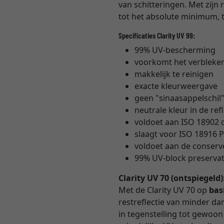
van schitteringen. Met zijn 
tot het absolute minimum, t
Specificaties Clarity UV 99:
99% UV-bescherming
voorkomt het verbleke
makkelijk te reinigen
exacte kleurweergave
geen "sinaasappelschil
neutrale kleur in de ref
voldoet aan ISO 18902
slaagt voor ISO 18916 P
voldoet aan de conser
99% UV-block preservati
Clarity UV 70 (ontspiegeld)
Met de Clarity UV 70 op
bas
restreflectie van minder dan 
in tegenstelling tot gewoon m