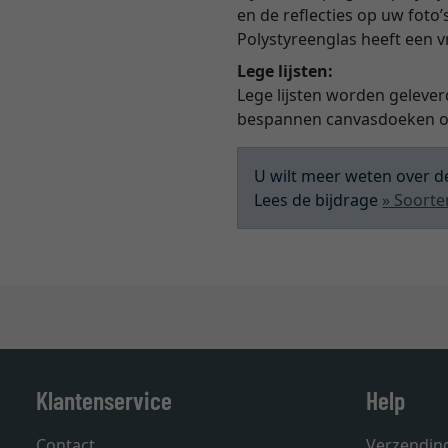
en de reflecties op uw foto’
Polystyreenglas heeft een 
Lege lijsten:
Lege lijsten worden gelever
bespannen canvasdoeken of
U wilt meer weten over de
Lees de bijdrage
» Soorte
Klantenservice
Help
Contact
Verzendin