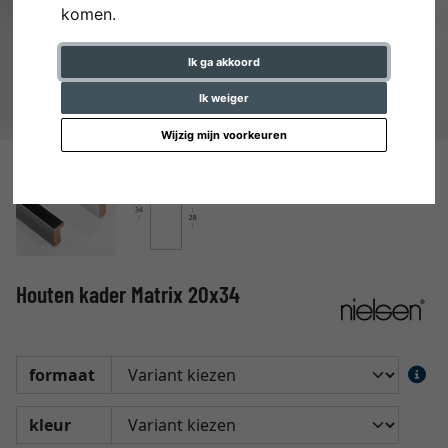
komen.
Ik ga akkoord
Ik weiger
Wijzig mijn voorkeuren
Houten kader Matrix 20x34
formaat
kleur