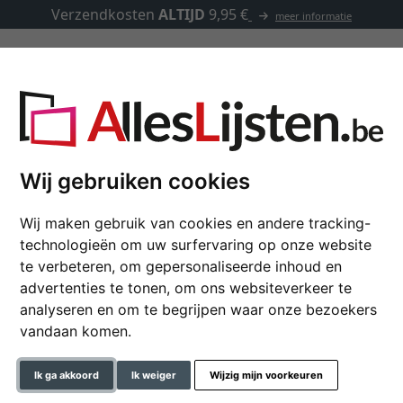
Verzendkosten
ALTIJD
9,95 €
meer informatie
Kaders op maat
Passe-partouts
Toebehoren
p maat
Wij gebruiken cookies
Wij maken gebruik van cookies en andere tracking-
Houten kader Marsac
technologieën om uw surfervaring op onze website
te verbeteren, om gepersonaliseerde inhoud en
advertenties te tonen, om ons websiteverkeer te
analyseren en om te begrijpen waar onze bezoekers
kleur
vandaan komen.
glastype
Ik ga akkoord
Ik weiger
Wijzig mijn voorkeuren