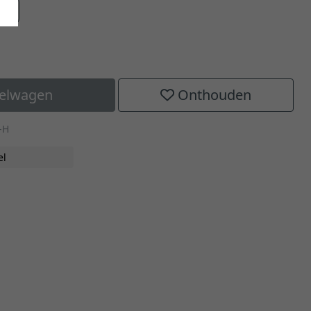
aat
kelwagen
Onthouden
-H
el