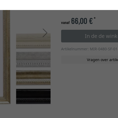
» naar de formaten op m
66,00 €
*
vanaf
Verder
In de de win
Artikelnummer: MIR-0480-SF-01
Vragen over artik