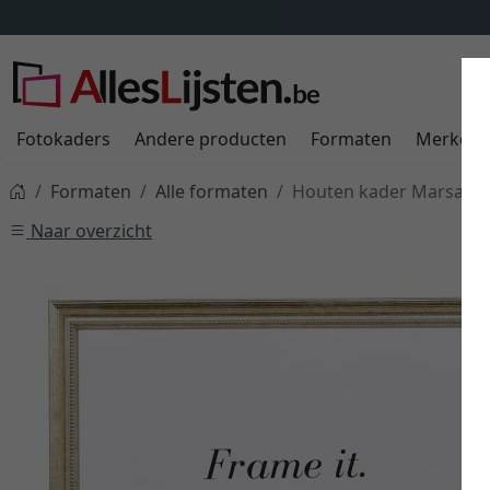
Fotokaders
Andere producten
Formaten
Merken
Formaten
Alle formaten
Houten kader Marsac o
Naar overzicht