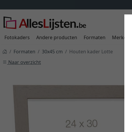
Fotokaders
Andere producten
Formaten
Merken
Formaten
30x45 cm
Houten kader Lotte
Naar overzicht