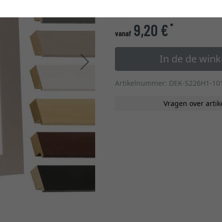
glastype
9,20 €
*
vanaf
In de de win
Verder
Artikelnummer: DEK-S226H1-10
Vragen over artik