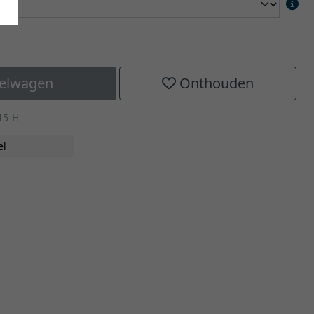
kelwagen
Onthouden
15-H
el