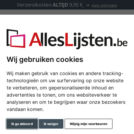
Verzendkosten
ALTIJD
9,95 €
meer informatie
Kaders op maat
Passe-partouts
Toebehoren
Wij gebruiken cookies
Wij maken gebruik van cookies en andere tracking-
Houten kader Lotte
technologieën om uw surfervaring op onze website
te verbeteren, om gepersonaliseerde inhoud en
advertenties te tonen, om ons websiteverkeer te
analyseren en om te begrijpen waar onze bezoekers
formaat
vandaan komen.
kleur
Ik ga akkoord
Ik weiger
Wijzig mijn voorkeuren