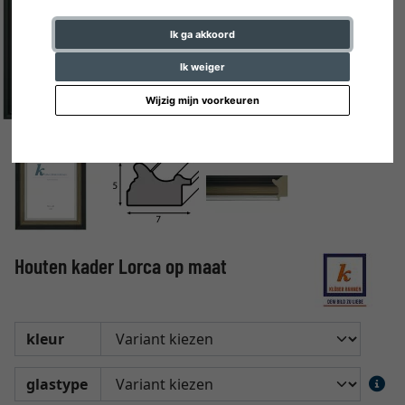
Ik ga akkoord
Ik weiger
Wijzig mijn voorkeuren
Houten kader Lorca op maat
kleur
glastype