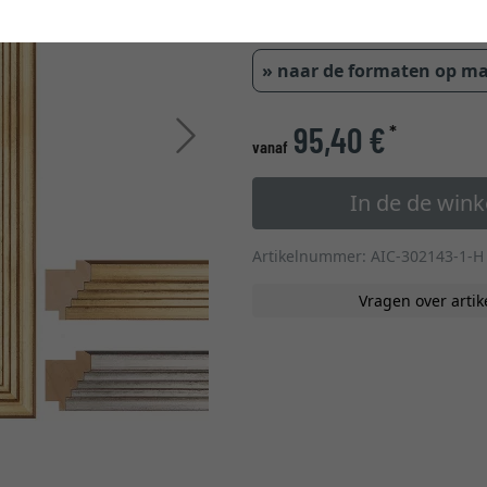
glastype
» naar de formaten op m
95,40 €
*
Verder
vanaf
In de de win
Artikelnummer: AIC-302143-1-H
Vragen over artik