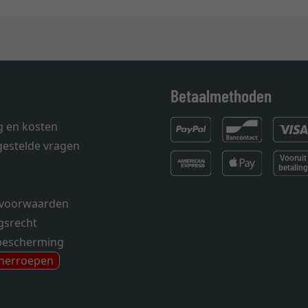
Betaalmethoden
g en kosten
gestelde vragen
voorwaarden
gsrecht
bescherming
 herroepen