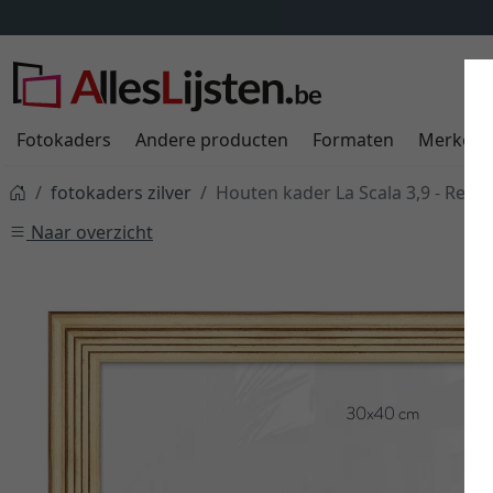
Fotokaders
Andere producten
Formaten
Merken
fotokaders zilver
Houten kader La Scala 3,9 - Rever
Naar overzicht