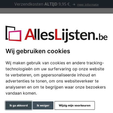
Verzendkosten
ALTIJD
9,95 €
meer informatie
Kaders op maat
Passe-partouts
Toebehoren
se Style
Wij gebruiken cookies
Wij maken gebruik van cookies en andere tracking-
Houten kader La Scala
technologieën om uw surfervaring op onze website
te verbeteren, om gepersonaliseerde inhoud en
advertenties te tonen, om ons websiteverkeer te
analyseren en om te begrijpen waar onze bezoekers
formaat
vandaan komen.
kleur
Ik ga akkoord
Ik weiger
Wijzig mijn voorkeuren