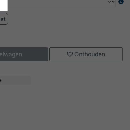
aat
kelwagen
Onthouden
el