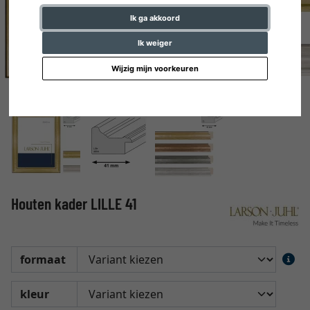
Ik ga akkoord
Ik weiger
Wijzig mijn voorkeuren
Houten kader LILLE 41
formaat
kleur