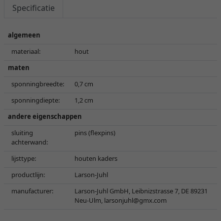
Specificatie
algemeen
materiaal:
hout
maten
sponningbreedte:
0,7 cm
sponningdiepte:
1,2 cm
andere eigenschappen
sluiting
pins (flexpins)
achterwand:
lijsttype:
houten kaders
productlijn:
Larson-Juhl
manufacturer:
Larson-Juhl GmbH, Leibnizstrasse 7, DE 89231
Neu-Ulm,
larsonjuhl@gmx.com