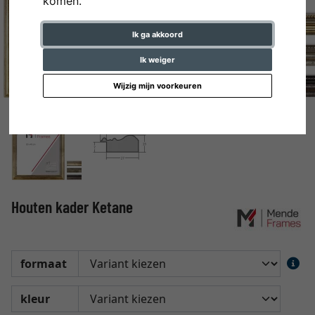
komen.
Ik ga akkoord
Ik weiger
Wijzig mijn voorkeuren
Houten kader Ketane
formaat
kleur