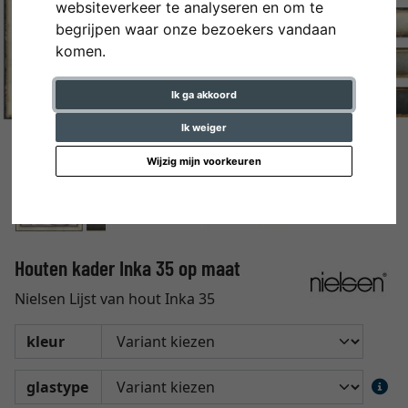
websiteverkeer te analyseren en om te
begrijpen waar onze bezoekers vandaan
komen.
Ik ga akkoord
Ik weiger
Wijzig mijn voorkeuren
Houten kader Inka 35 op maat
Nielsen Lijst van hout Inka 35
kleur
glastype