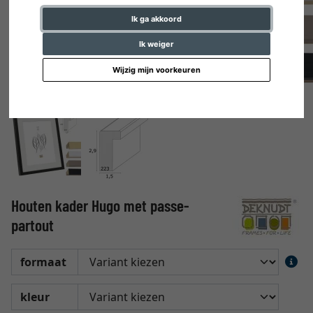
Ik ga akkoord
Ik weiger
Wijzig mijn voorkeuren
Houten kader Hugo met passe-
partout
formaat
kleur