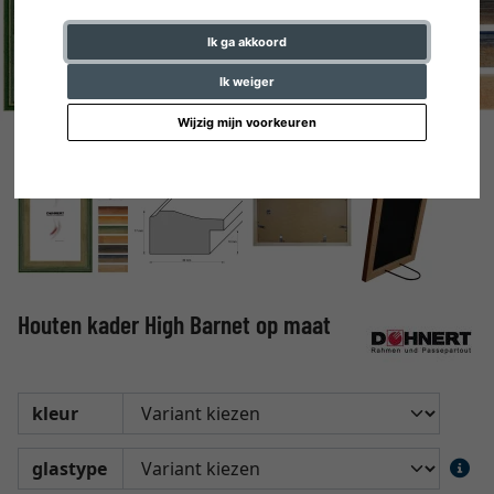
Ik ga akkoord
Ik weiger
Wijzig mijn voorkeuren
Houten kader High Barnet op maat
kleur
glastype