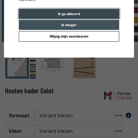
Ik ga akkoord
Ik weiger
Wijzig mijn voorkeuren
Houten kader Galet
formaat
kleur