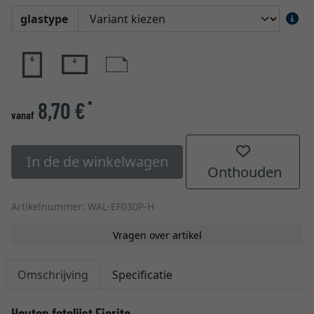
glastype
8,70 €
*
vanaf
In de de winkelwagen
Onthouden
Artikelnummer: WAL-EF030P-H
Vragen over artikel
Omschrijving
Specificatie
Houten fotolijst Fiorito