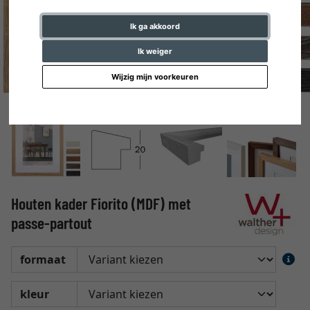
Ik ga akkoord
Ik weiger
Wijzig mijn voorkeuren
Houten kader Fiorito (MDF) met
passe-partout
formaat
kleur