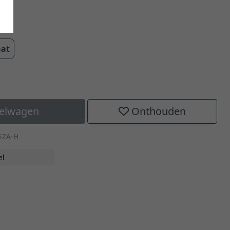
aat
kelwagen
Onthouden
SZA-H
el