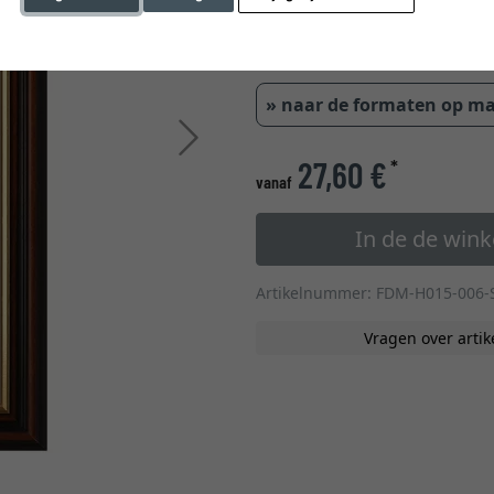
» naar de formaten op m
Verder
27,60 €
*
vanaf
In de de win
Artikelnummer: FDM-H015-006-
Vragen over artik