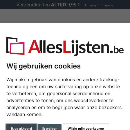
Verzendkosten
ALTIJD
9,95 €
meer informatie
Kaders op maat
Passe-partouts
Toebehoren
 maat
Wij gebruiken cookies
Houten kader Fincha 
Wij maken gebruik van cookies en andere tracking-
technologieën om uw surfervaring op onze website
te verbeteren, om gepersonaliseerde inhoud en
advertenties te tonen, om ons websiteverkeer te
kleur
analyseren en om te begrijpen waar onze bezoekers
vandaan komen.
glastype
Ik ga akkoord
Ik weiger
Wijzig mijn voorkeuren