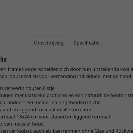
Omschrijving
Specificatie
cha
n frames onderscheiden zich door hun uitstekende kwaliteit
d geproduceerd en voor verzending individueel met de hand
n verwerkt houten lijstje
igen met klassieke profielen en een natuurlijke houten st
garandeert een helder en ongehinderd zicht.
aand en liggend formaat in alle formaten.
formaat 18x24 cm voor staand en liggend formaat.
kt van massief hout.
rten verfügbar, auch als Leerrahmen ohne Glas und Rückwa