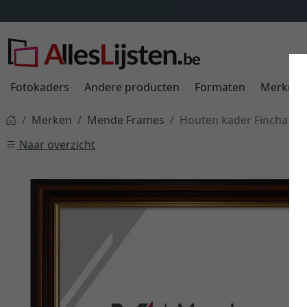
Fotokaders
Andere producten
Formaten
Merken
Merken
Mende Frames
Houten kader Fincha op
Naar overzicht