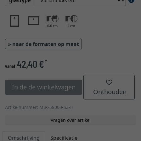
glastype
0,6 cm
2 cm
» naar de formaten op maat
42,40 €
*
vanaf
In de de winkelwagen
Onthouden
Artikelnummer: MIR-58003-SZ-H
Vragen over artikel
Omschrijving
Specificatie