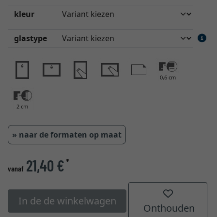
kleur
glastype
0,6 cm
2 cm
» naar de formaten op maat
21,40 €
*
vanaf
In de de winkelwagen
Onthouden