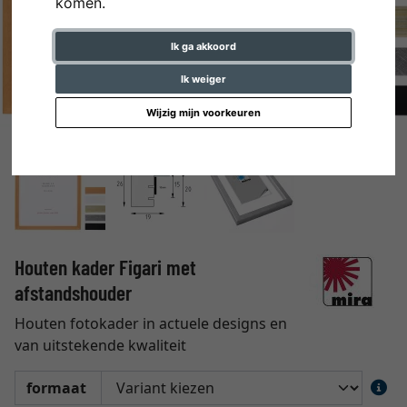
komen.
Ik ga akkoord
Ik weiger
Wijzig mijn voorkeuren
Houten kader Figari met
afstandshouder
Houten fotokader in actuele designs en
van uitstekende kwaliteit
formaat