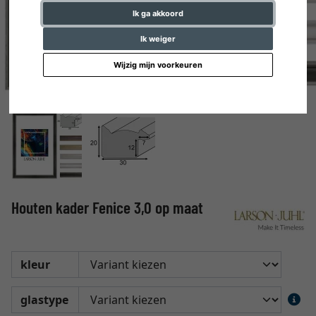
Ik ga akkoord
Ik weiger
Wijzig mijn voorkeuren
Houten kader Fenice 3,0 op maat
kleur
glastype