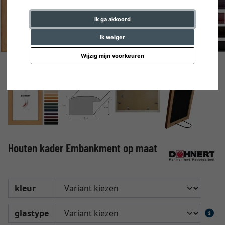
Ik ga akkoord
Ik weiger
Wijzig mijn voorkeuren
Houten kader Embankment op maat
kleur
glastype