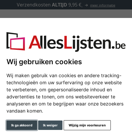
Verzendkosten
ALTIJD
9,95 €
meer informatie
Kaders op maat
Passe-partouts
Toebehoren
t
Wij gebruiken cookies
Wij maken gebruik van cookies en andere tracking-
Houten kader Eastcot
technologieën om uw surfervaring op onze website
te verbeteren, om gepersonaliseerde inhoud en
advertenties te tonen, om ons websiteverkeer te
analyseren en om te begrijpen waar onze bezoekers
kleur
vandaan komen.
glastype
Ik ga akkoord
Ik weiger
Wijzig mijn voorkeuren