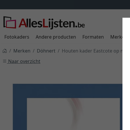
Fotokaders
Andere producten
Formaten
Merken
Merken
Döhnert
Houten kader Eastcote op maa
Naar overzicht