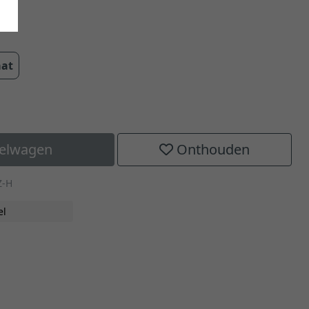
cm
aat
kelwagen
Onthouden
Z-H
el