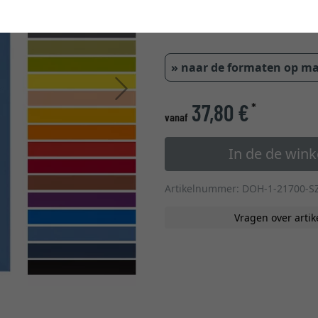
1,6 
» naar de formaten op m
Verder
37,80 €
*
vanaf
In de de win
Artikelnummer: DOH-1-21700-S
Vragen over artik