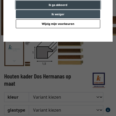
Ik ga akkoord
Ik weiger
Wijzig mijn voorkeuren
Houten kader Dos Hermanas op
maat
kleur
glastype