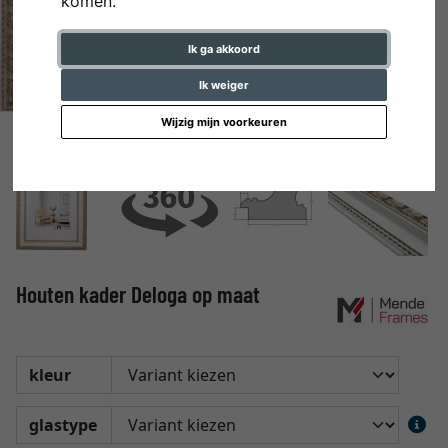
komen.
Ik ga akkoord
Ik weiger
Wijzig mijn voorkeuren
Houten kader Deloga op maat
kleur
glastype