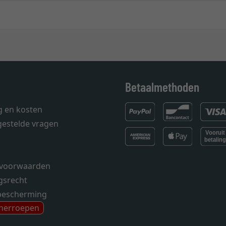
Betaalmethoden
g en kosten
gestelde vragen
voorwaarden
gsrecht
bescherming
 herroepen