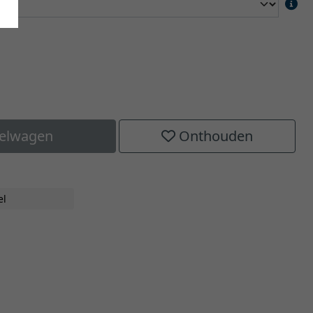
kelwagen
Onthouden
el