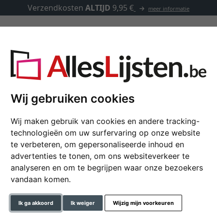
Verzendkosten
ALTIJD
9,95 €
meer informatie
Kaders op maat
Passe-partouts
Toebehoren
Wij gebruiken cookies
Wij maken gebruik van cookies en andere tracking-
Houten kader Covent
technologieën om uw surfervaring op onze website
te verbeteren, om gepersonaliseerde inhoud en
advertenties te tonen, om ons websiteverkeer te
analyseren en om te begrijpen waar onze bezoekers
formaat
vandaan komen.
kleur
Ik ga akkoord
Ik weiger
Wijzig mijn voorkeuren