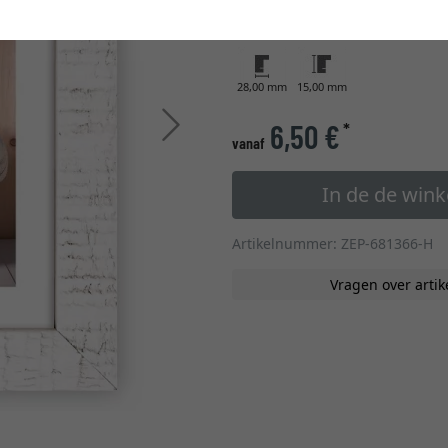
glastype
28,00 mm
15,00 mm
Verder
6,50 €
*
vanaf
In de de win
Artikelnummer: ZEP-681366-H
Vragen over artik