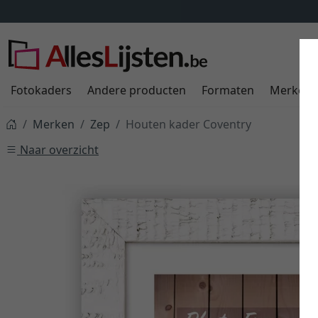
Fotokaders
Andere producten
Formaten
Merken
Merken
Zep
Houten kader Coventry
Naar overzicht