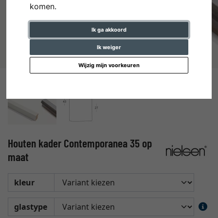
komen.
Ik ga akkoord
Ik weiger
Wijzig mijn voorkeuren
Houten kader Contemporanea 35 op
maat
kleur
glastype