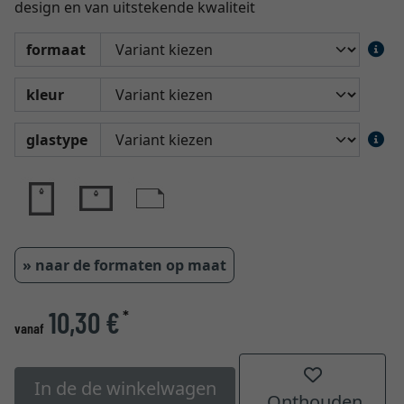
design en van uitstekende kwaliteit
formaat
kleur
glastype
» naar de formaten op maat
10,30 €
*
vanaf
In de de winkelwagen
Onthouden