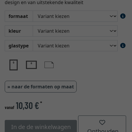
design en van uitstekende kwaliteit
formaat
kleur
glastype
» naar de formaten op maat
10,30 €
*
vanaf
In de de winkelwagen
Onthouden