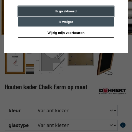
Ik ga akkoord
Ik weiger
Wijzig mijn voorkeuren
Houten kader Chalk Farm op maat
kleur
glastype