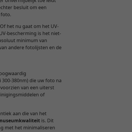
r onvermijdelijk toe leidt
echter besluit om een
 foto.
Of het nu gaat om het UV-
 UV-bescherming is het niet-
 absoluut minimum van
van andere fotolijsten en de
 hoogwaardig
i 300-380nm) die uw foto na
 voorzien van een uiterst
einigingsmiddelen of
entiek aan die van het
n museumkwaliteit
is. Dit
ng met het minimaliseren