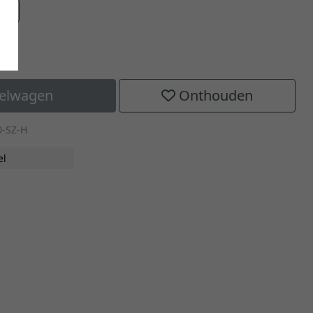
aat
kelwagen
Onthouden
0-SZ-H
el