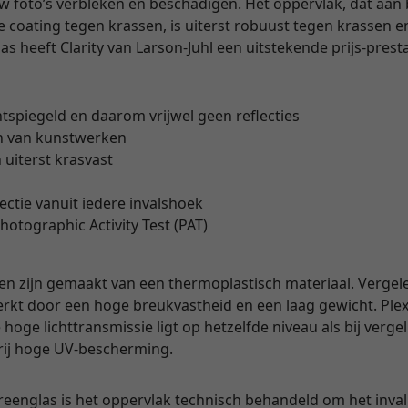
uw foto’s verbleken en beschadigen. Het oppervlak, dat aan
coating tegen krassen, is uiterst robuust tegen krassen en
 heeft Clarity van Larson-Juhl een uitstekende prijs-prest
ntspiegeld en daarom vrijwel geen reflecties
n van kunstwerken
 uiterst krasvast
lectie vanuit iedere invalshoek
hotographic Activity Test (PAT)
en zijn gemaakt van een thermoplastisch materiaal. Vergel
rkt door een hoge breukvastheid en een laag gewicht. Plexi
hoge lichttransmissie ligt op hetzelfde niveau als bij verge
vrij hoge UV-bescherming.
yreenglas is het oppervlak technisch behandeld om het invall