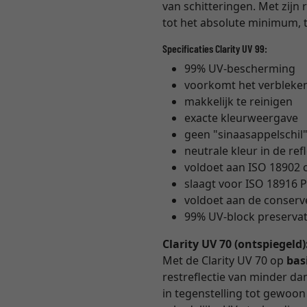
van schitteringen. Met zijn 
tot het absolute minimum, t
Specificaties Clarity UV 99:
99% UV-bescherming
voorkomt het verbleke
makkelijk te reinigen
exacte kleurweergave
geen "sinaasappelschil
neutrale kleur in de ref
voldoet aan ISO 18902
slaagt voor ISO 18916 P
voldoet aan de conser
99% UV-block preservati
Clarity UV 70 (ontspiegeld)
Met de Clarity UV 70 op
bas
restreflectie van minder dan 
in tegenstelling tot gewoon m