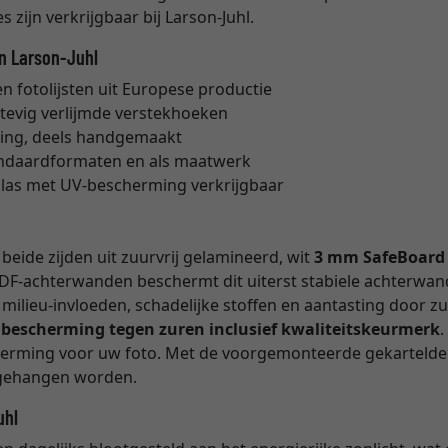
 zijn verkrijgbaar bij Larson-Juhl.
an Larson-Juhl
 fotolijsten uit Europese productie
stevig verlijmde verstekhoeken
ing, deels handgemaakt
tandaardformaten en als maatwerk
glas met UV-bescherming verkrijgbaar
eide zijden uit zuurvrij gelamineerd, wit
3 mm SafeBoard
DF-achterwanden beschermt dit uiterst stabiele achterwan
milieu-invloeden, schadelijke stoffen en aantasting door z
e bescherming tegen zuren inclusief kwaliteitskeurmerk
cherming voor uw foto. Met de voorgemonteerde gekartelde 
opgehangen worden.
uhl