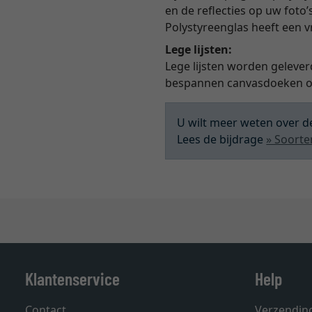
en de reflecties op uw foto’
Polystyreenglas heeft een 
Lege lijsten:
Lege lijsten worden gelever
bespannen canvasdoeken of
U wilt meer weten over de
Lees de bijdrage
» Soorte
Klantenservice
Help
Contact
Verzendin