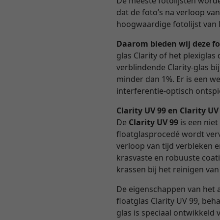
De meeste fotolijsten worden
dat de foto’s na verloop va
hoogwaardige fotolijst van 
Daarom bieden wij deze fo
glas Clarity of het plexigl
verblindende Clarity-glas b
minder dan 1%. Er is een we
interferentie-optisch ontspie
Clarity UV 99 en Clarity U
De
Clarity UV 99
is een niet
floatglasprocedé wordt verv
verloop van tijd verbleken 
krasvaste en robuuste coati
krassen bij het reinigen van
De eigenschappen van het 
floatglas Clarity UV 99, beh
glas is speciaal ontwikkel