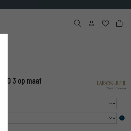
✓
500.000 artikelen om uit te kiezen
TTO 3 op maat