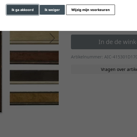
» naar de formaten op m
Ik ga akkoord
Ik weiger
Wijzig mijn voorkeuren
64,30 €
*
vanaf
Verder
In de de win
Artikelnummer: AIC-415301D17
Vragen over artik