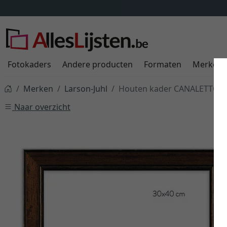
er informatie
Fotokaders
Andere producten
Formaten
Merken
Merken
Larson-Juhl
Houten kader CANALETTO 3
Naar overzicht