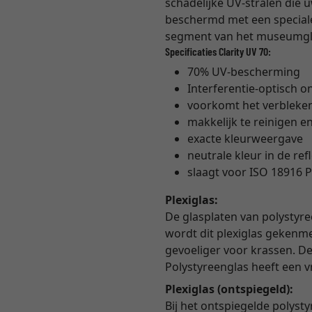
schadelijke UV-stralen die 
beschermd met een speciale 
segment van het museumglas
Specificaties Clarity UV 70:
70% UV-bescherming
Interferentie-optisch o
voorkomt het verbleke
makkelijk te reinigen en
exacte kleurweergave
neutrale kleur in de ref
slaagt voor ISO 18916 P
Plexiglas:
De glasplaten van polystyre
wordt dit plexiglas gekenme
gevoeliger voor krassen. De 
Polystyreenglas heeft een 
Plexiglas (ontspiegeld):
Bij het ontspiegelde polyst