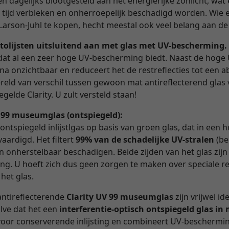
 dagelijks blootgesteld aan het energierijke zonlicht, wat e
n tijd verbleken en onherroepelijk beschadigd worden. Wie 
Larson-Juhl te kopen, hecht meestal ook veel belang aan de
tolijsten uitsluitend aan met glas met UV-bescherming.
as dat al een zeer hoge UV-bescherming biedt. Naast de hoge
ijna onzichtbaar en reduceert het de restreflecties tot een
reld van verschil tussen gewoon mat antireflecterend glas 
gelde Clarity. U zult versteld staan!
V 99 museumglas (ontspiegeld):
 ontspiegeld inlijstlgas op basis van groen glas, dat in een
aardigd. Het filtert
99% van de schadelijke UV-stralen
(be
en onherstelbaar beschadigen. Beide zijden van het glas zijn
ng. U hoeft zich dus geen zorgen te maken over speciale r
 het glas.
antireflecterende
Clarity UV 99 museumglas
zijn vrijwel id
alve dat het een
interferentie-optisch ontspiegeld glas i
d voor conserverende inlijsting en combineert UV-beschermi