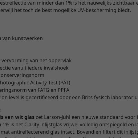
restreflectie van minder dan 1% is het nauwelijks zichtbaar 
erwijl het toch de best mogelijke UV-bescherming biedt.
n van kunstwerken
" vervorming van het oppervlak
lectie vanuit iedere invalshoek
 conserveringsnorm
hotographic Activity Test (PAT)
veringsnorm van FATG en PPFA
on level is gecertificeerd door een Brits fysisch laborator
:
is van wit glas
zet Larson-Juhl een nieuwe standaard voor i
1% is het Clarity inlijstglas vrijwel volledig ontspiegeld en
at antireflecterend glas intact. Bovendien filtert dit inlijs