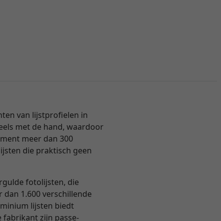
n van lijstprofielen in
 deels met de hand, waardoor
ortiment meer dan 300
ijsten die praktisch geen
ulde fotolijsten, die
er dan 1.600 verschillende
inium lijsten biedt
 fabrikant zijn passe-