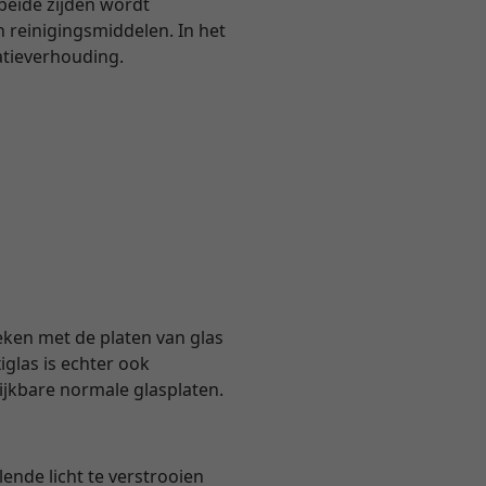
 beide zijden wordt
 reinigingsmiddelen. In het
atieverhouding.
eken met de platen van glas
glas is echter ook
lijkbare normale glasplaten.
ende licht te verstrooien