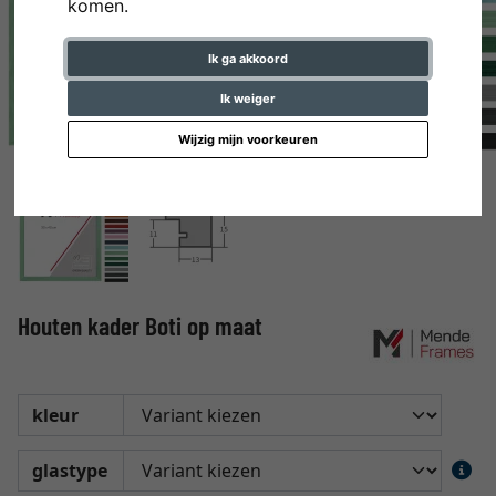
komen.
Ik ga akkoord
Ik weiger
Wijzig mijn voorkeuren
Houten kader Boti op maat
kleur
glastype