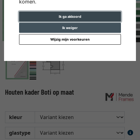
komen.
Ik ga akkoord
Ik weiger
Wijzig mijn voorkeuren
Houten kader Boti op maat
kleur
glastype