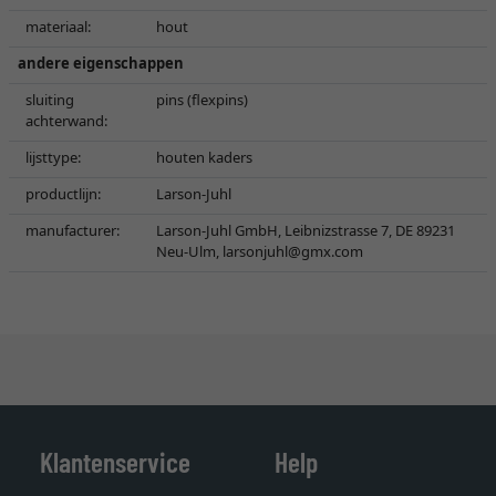
materiaal:
hout
andere eigenschappen
sluiting
pins (flexpins)
achterwand:
lijsttype:
houten kaders
productlijn:
Larson-Juhl
manufacturer:
Larson-Juhl GmbH, Leibnizstrasse 7, DE 89231
Neu-Ulm,
larsonjuhl@gmx.com
Klantenservice
Help