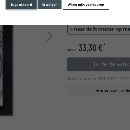
Ik ga akkoord
Ik weiger
Wijzig mijn voorkeuren
0,6 cm
0,9 
» naar de formaten op m
Verder
33,30 €
*
vanaf
In de de win
Artikelnummer: NIE-12741-1-SZ
Vragen over artik