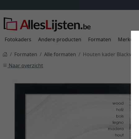
Verzendkosten
ALTIJD
9,95
Fotokaders
Andere producten
Formaten
Merken
Formaten
Alle formaten
Houten kader Blackwoo
Naar overzicht