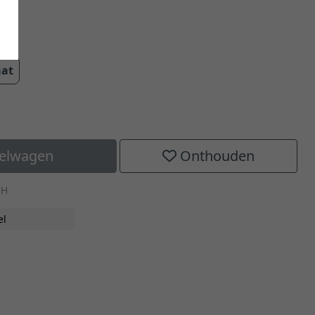
cm
aat
kelwagen
Onthouden
-H
el