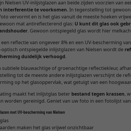
zijn Nielsen UV-inlijstglazen aan beide zijden voorzien van e
m interferentie te voorkomen
. In tegenstelling tot gewoon
oto vervormt en is het glas vanuit de meeste hoeken vrijwe
gewoon mat antireflecterend glas:
U kunt dit glas ook geb
standshouder
. Gewoon ontspiegeld glas wordt hier melkacht
 een reflectie van ongeveer 8% en een UV-bescherming va
e-optisch ontspiegelde inlijstglazen van Nielsen wordt de
re
herming duidelijk verhoogd
.
 subtiele blauwachtige of groenachtige reflectiekleur, afha
telling tot de meeste andere inlijstglazen verschijnt de refl
orming op het glasoppervlak, wat getuigt van een hoogwaar
ting maakt het inlijstglas beter
bestand tegen krassen
, 
an worden gereinigd. Geniet van uw foto in een fotolijst van
glazen met UV-bescherming van Nielsen
 glas
waarden maken het glas vrijwel onzichtbaar