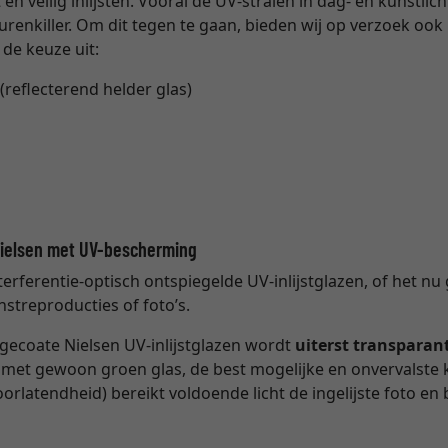
n veilig inlijsten. Vooral de UV-stralen in dag- en kunstlic
eurenkiller. Om dit tegen te gaan, bieden wij op verzoek oo
 de keuze uit:
(reflecterend helder glas)
Nielsen met UV-bescherming
nterferentie-optisch ontspiegelde UV-inlijstglazen, of het 
nstreproducties of foto’s.
e gecoate Nielsen UV-inlijstglazen wordt
uiterst transparan
ng met gewoon groen glas, de best mogelijke en onvervalste
oorlatendheid) bereikt voldoende licht de ingelijste foto e