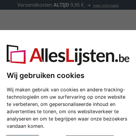
 €
meer informatie
Kaders op maat
Passe-partouts
Toebehoren
ds 20x13 op maat
Wij gebruiken cookies
Houten kader Blackw
Wij maken gebruik van cookies en andere tracking-
Nielsen Lijst van hout Blac
technologieën om uw surfervaring op onze website
te verbeteren, om gepersonaliseerde inhoud en
kleur
advertenties te tonen, om ons websiteverkeer te
analyseren en om te begrijpen waar onze bezoekers
glastype
vandaan komen.