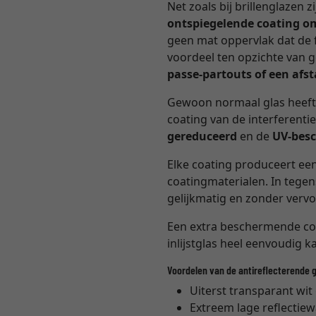
Net zoals bij brillenglazen 
ontspiegelende coating o
geen mat oppervlak dat de f
voordeel ten opzichte van 
passe-partouts of een af
Gewoon normaal glas heeft
coating van de interferenti
gereduceerd
en de
UV-besc
Elke coating produceert een
coatingmaterialen. In tegens
gelijkmatig en zonder verv
Een extra beschermende coa
inlijstglas heel eenvoudig k
Voordelen van de antireflecterende 
Uiterst transparant wit
Extreem lage reflectie