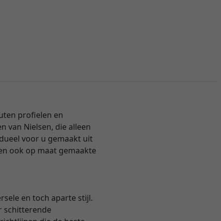
uten profielen en
en van Nielsen, die alleen
vidueel voor u gemaakt uit
aten ook op maat gemaakte
ele en toch aparte stijl.
r schitterende