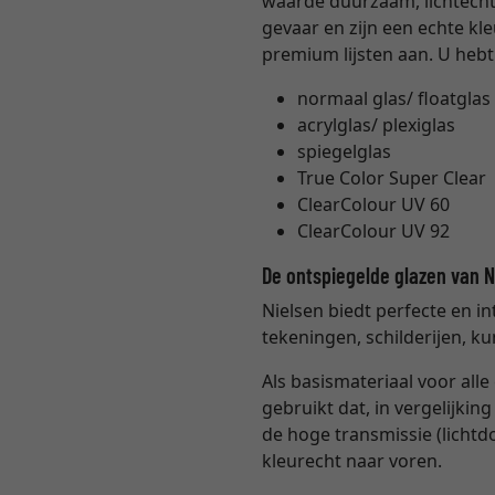
waarde duurzaam, lichtecht e
gevaar en zijn een echte kl
premium lijsten aan. U hebt
normaal glas/ floatglas 
acrylglas/ plexiglas
spiegelglas
True Color Super Clear
ClearColour UV 60
ClearColour UV 92
De ontspiegelde glazen van 
Nielsen biedt perfecte en i
tekeningen, schilderijen, ku
Als basismateriaal voor all
gebruikt dat, in vergelijki
de hoge transmissie (lichtd
kleurecht naar voren.