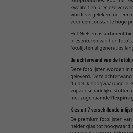
fotoproducties. Voor het kw
kwaliteit en precieze verwe
wordt vergeleken met een r
voor een constante hoge pro
Het Nielsen assortiment bie
presenteren van hun foto's.
fotolijsten al generaties la
De achterwand van de fotolij
Deze fotolijsten worden in t
geleverd. Deze achterwand i
duidelijk hoogwaardigere k
vrij van schadelijke stoffe
met zogenaamde
flexpins
g
Kies uit 7 verschillende inlijs
De premium fotolijsten van 
helder glas tot hoogwaardig