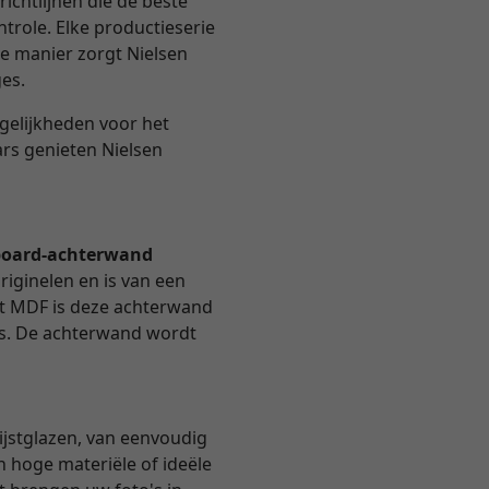
ichtlijnen die de beste
trole. Elke productieserie
e manier zorgt Nielsen
ges.
ogelijkheden voor het
ars genieten Nielsen
oard-achterwand
riginelen en is van een
et MDF is deze achterwand
 is. De achterwand wordt
ijstglazen, van eenvoudig
n hoge materiële of ideële