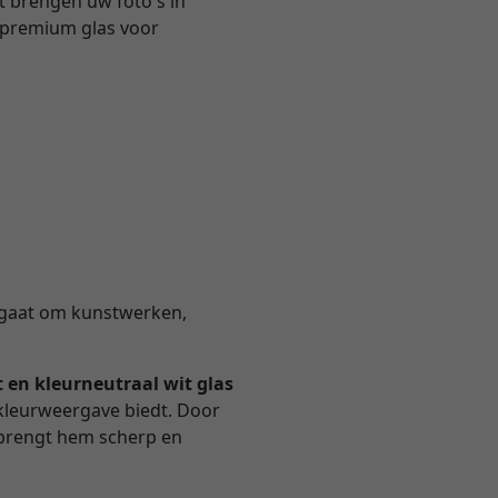
ht brengen uw foto's in
k premium glas voor
nu gaat om kunstwerken,
t en kleurneutraal wit glas
 kleurweergave biedt. Door
n brengt hem scherp en