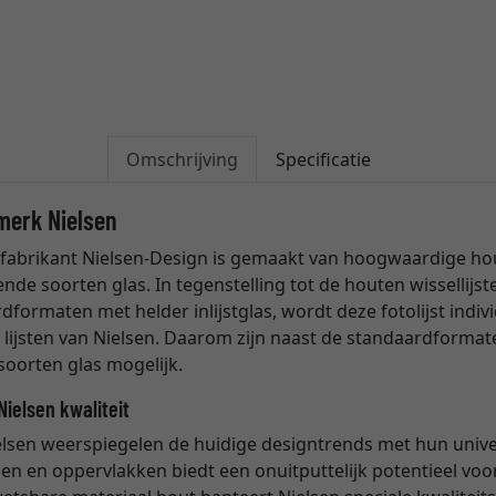
Omschrijving
Specificatie
 merk Nielsen
e fabrikant Nielsen-Design is gemaakt van hoogwaardige ho
ende soorten glas. In tegenstelling tot de houten wissellijst
rdformaten met helder inlijstglas, wordt deze fotolijst indi
 lijsten van Nielsen. Daarom zijn naast de standaardform
 soorten glas mogelijk.
Nielsen kwaliteit
lsen weerspiegelen de huidige designtrends met hun univers
n en oppervlakken biedt een onuitputtelijk potentieel voo