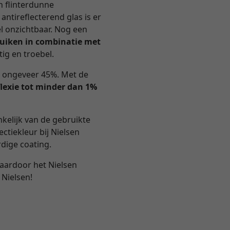
en flinterdunne
 antireflecterend glas is er
l onzichtbaar. Nog een
ruiken in combinatie met
ig en troebel.
n ongeveer 45%. Met de
flexie tot minder dan 1%
nkelijk van de gebruikte
ectiekleur bij Nielsen
dige coating.
waardoor het Nielsen
 Nielsen!