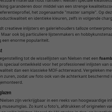
etsbare materiaal hout hanteert Nielsen speciale kwaliteitsr
rking garanderen door middel van een strenge kwaliteitscon
eferentieprofiel, het zogenaamde "master sample". Op dez
ductkwaliteit en identieke kleuren, zelfs in volgende char
dt creatieve inlijsters en galeriehouders talloze ontwerpm
 Maar ook bij particuliere lijstenmakers en hobbykunstena
ng een enorme populariteit.
st
egenstelling tot de wissellijsten van Nielsen met een
foamb
s speciaal ontwikkeld voor het professioneel inlijsten van o
waliteit dan een klassieke MDF-achterwand. Vergeleken m
n en zuren, zodat uw foto ook van de achterkant beschermd
emonteerd.
tglazen
Nielsen zijn verkrijgbaar in een reeks van hoogwaardige inl
 museumglas. Zo kunt u foto's, afdrukken of originelen va