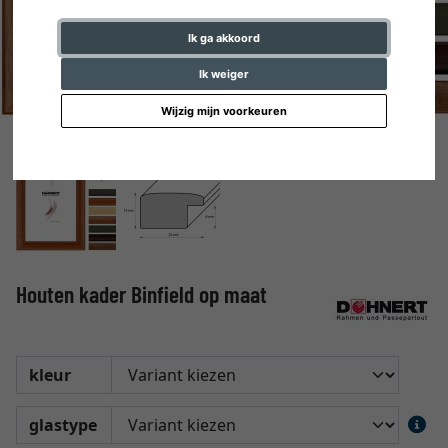
Ik ga akkoord
Ik weiger
Wijzig mijn voorkeuren
Houten kader Binfield op maat
kleur
glastype