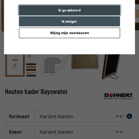
Ik ga akkoord
Ik weiger
Wijzig mijn voorkeuren
Houten kader Bayswater
formaat
kleur