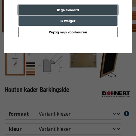
Ik ga akkoord
Ik weiger
Wijzig mijn voorkeuren
Houten kader Barkingside
formaat
kleur