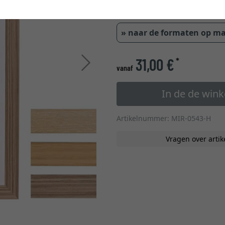
glastype
» naar de formaten op m
31,00 €
*
Verder
vanaf
In de de win
Artikelnummer: MIR-0543-H
Vragen over artik