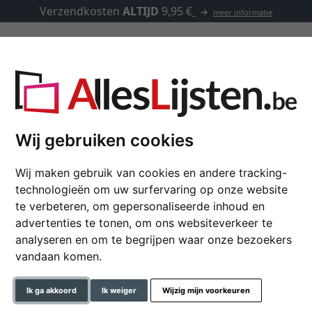
Verzendkosten
ALTIJD
9,95 €
meer informatie
Kaders op maat
Passe-partouts
Toebehoren
shouder
Wij gebruiken cookies
Wij maken gebruik van cookies en andere tracking-
Houten kader Banize 
technologieën om uw surfervaring op onze website
te verbeteren, om gepersonaliseerde inhoud en
advertenties te tonen, om ons websiteverkeer te
analyseren en om te begrijpen waar onze bezoekers
formaat
vandaan komen.
kleur
Ik ga akkoord
Ik weiger
Wijzig mijn voorkeuren