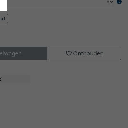
aat
kelwagen
Onthouden
el