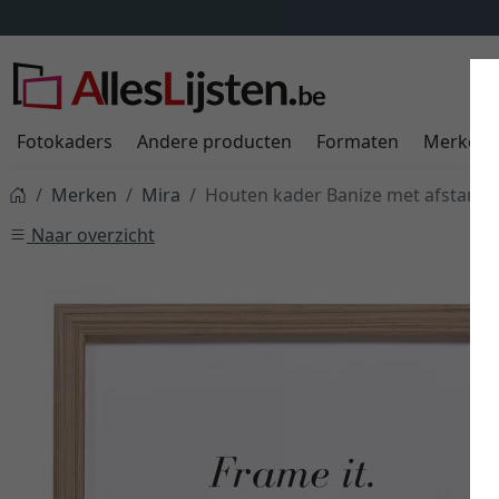
Fotokaders
Andere producten
Formaten
Merken
Merken
Mira
Houten kader Banize met afstand
Naar overzicht