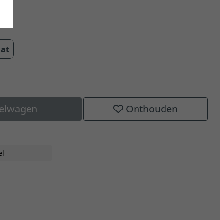
cm
aat
kelwagen
Onthouden
H
el