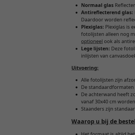
Normaal glas
Reflecter
Antireflecterend glas:
Daardoor worden reflec
Plexiglas:
Plexiglas is 
fotolijsten alleen nog m
optioneel
ook als antir
Lege lijsten:
Deze fotol
inlijsten van canvasdoe
Uitvoering:
Alle fotolijsten zijn afzo
De standaardformaten w
De achterwand heeft zo
vanaf 30x40 cm worden
Staanders zijn standaar
Waarop u bij de bestel
Het formaat is altijd h