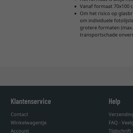
Vanaf formaat 70x100 cm
Om het risico op glasbr
om individuele fotolijs
grotere formaten (max.
transportschade onvermi
Klantenservice
Help
Contact
Verzendin
Winkelwagentje
FAQ - Veel
Account
Tijdschrift