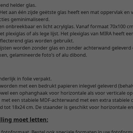
end helder glas.
Het aan één zijde geëtste glas heeft een mat oppervlak en ve
ties geminimaliseerd.
een onbreekbaar en licht acrylglas. Vanaf formaat 70x100 cm
et plexiglas of als lege lijst. Het plexiglas van MIRA heeft e
eflecterend glas worden gebruikt.
ijsten worden zonder glas en zonder achterwand geleverd e
ken, gelamineerde foto’s of alu dibond.
nderlijk in folie verpakt.
orden met een bedrukt papieren inlegvel geleverd (behalv
wel een ophanghaak voor horizontale als voor verticale o
 met een stabiele MDF-achterwand met een extra stabiele
d tot 18x24 cm. De staander is geschikt voor horizontale en
ling moet letten:
et fotoformaat. Bestel ook speciale formaten in uw fotoform