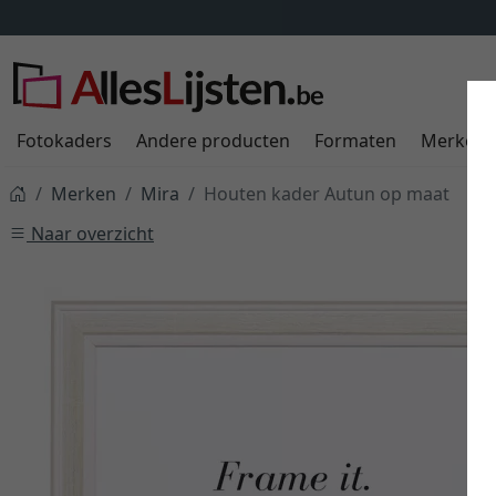
Fotokaders
Andere producten
Formaten
Merken
Merken
Mira
Houten kader Autun op maat
Naar overzicht