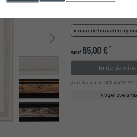
0,65 cm
1,1 
» naar de formaten op m
Verder
65,00 €
*
vanaf
In de de win
Artikelnummer: MIR-64003-SZ-
Vragen over artik