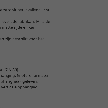
rstrooit het invallend licht.
 levert de fabrikant Mira de
en matte zijde en kan
n zijn geschikt voor het
e DIN A0).
phanging. Grotere formaten
 ophanghaak geleverd.
 verticale ophanging.
aat.