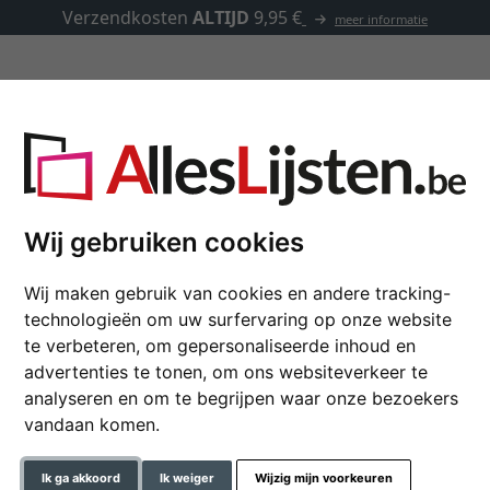
Verzendkosten
ALTIJD
9,95 €
meer informatie
Kaders op maat
Passe-partouts
Toebehoren
Wij gebruiken cookies
Houten kader Autun 
Wij maken gebruik van cookies en andere tracking-
technologieën om uw surfervaring op onze website
Houten fotokader in actuele 
te verbeteren, om gepersonaliseerde inhoud en
advertenties te tonen, om ons websiteverkeer te
kleur
analyseren en om te begrijpen waar onze bezoekers
vandaan komen.
glastype
Ik ga akkoord
Ik weiger
Wijzig mijn voorkeuren