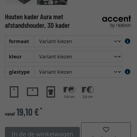
Houten kader Aura met
afstandshouder, 3D kader
formaat
kleur
glastype
0,6 cm
2,6 cm
19,10 €
*
vanaf
In de de winkelwagen